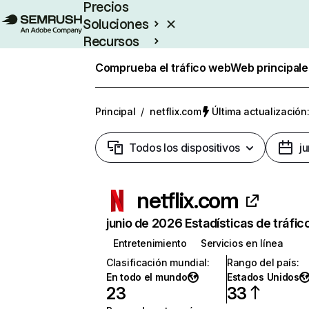
Precios
Soluciones
Recursos
Empresas
Comprueba el tráfico web
Web principale
Principal
/
netflix.com
Última actualización:
Todos los dispositivos
j
netflix.com
junio de 2026 Estadísticas de tráfic
Entretenimiento
Servicios en línea
Clasificación mundial
:
Rango del país
:
En todo el mundo
Estados Unidos
23
33