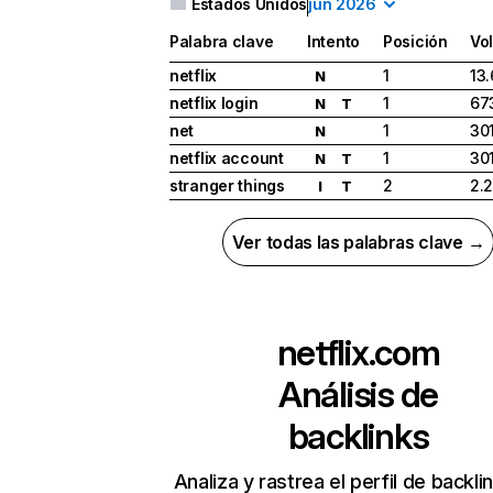
Estados Unidos
jun 2026
Palabra clave
Intento
Posición
Vo
netflix
1
13
N
netflix login
1
67
N
T
net
1
30
N
netflix account
1
30
N
T
stranger things
2
2.
I
T
Ver todas las palabras clave →
netflix.com
Análisis de
backlinks
Analiza y rastrea el perfil de backli