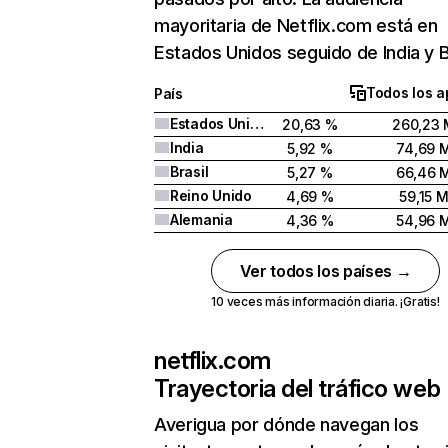
mayoritaria de Netflix.com está en
Estados Unidos seguido de India y Br
Todos los a
País
Estados Unidos
20,63 %
260,23 
India
5,92 %
74,69 
Brasil
5,27 %
66,46 
Reino Unido
4,69 %
59,15 
Alemania
4,36 %
54,96 
Ver todos los países →
10 veces más información diaria. ¡Gratis!
netflix.com
Trayectoria del tráfico web
Averigua por dónde navegan los