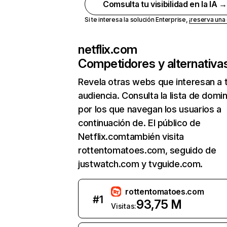
Comsulta tu visibilidad en la IA 
Si te interesa la solución Enterprise,
¡reserva un
netflix.com
Competidores y alternativa
Revela otras webs que interesan a 
audiencia. Consulta la lista de domi
por los que navegan los usuarios a
continuación de. El público de
Netflix.comtambién visita
rottentomatoes.com, seguido de
justwatch.com y tvguide.com.
rottentomatoes.com
#
1
93,75 M
Visitas: