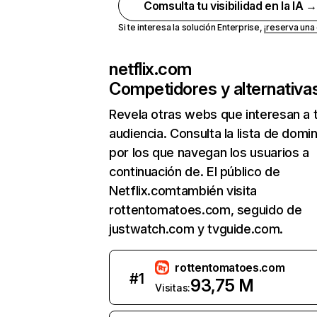
Comsulta tu visibilidad en la IA 
Si te interesa la solución Enterprise,
¡reserva un
netflix.com
Competidores y alternativa
Revela otras webs que interesan a 
audiencia. Consulta la lista de domi
por los que navegan los usuarios a
continuación de. El público de
Netflix.comtambién visita
rottentomatoes.com, seguido de
justwatch.com y tvguide.com.
rottentomatoes.com
#
1
93,75 M
Visitas: