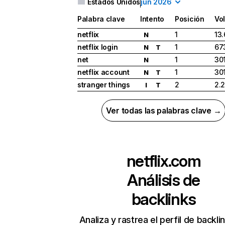
Estados Unidos
jun 2026
Palabra clave
Intento
Posición
Vo
netflix
1
13
N
netflix login
1
67
N
T
net
1
30
N
netflix account
1
30
N
T
stranger things
2
2.
I
T
Ver todas las palabras clave →
netflix.com
Análisis de
backlinks
Analiza y rastrea el perfil de backli