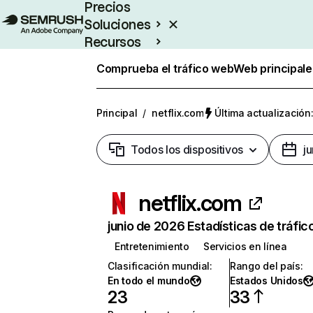
Precios
Soluciones
Recursos
Empresas
Comprueba el tráfico web
Web principale
Principal
/
netflix.com
Última actualización:
Todos los dispositivos
j
netflix.com
junio de 2026 Estadísticas de tráfic
Entretenimiento
Servicios en línea
Clasificación mundial
:
Rango del país
:
En todo el mundo
Estados Unidos
23
33