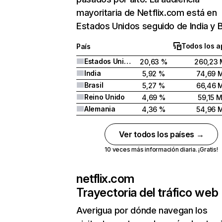
mayoritaria de Netflix.com está en
Estados Unidos seguido de India y Br
Todos los a
País
Estados Unidos
20,63 %
260,23 
India
5,92 %
74,69 
Brasil
5,27 %
66,46 
Reino Unido
4,69 %
59,15 
Alemania
4,36 %
54,96 
Ver todos los países →
10 veces más información diaria. ¡Gratis!
netflix.com
Trayectoria del tráfico web
Averigua por dónde navegan los