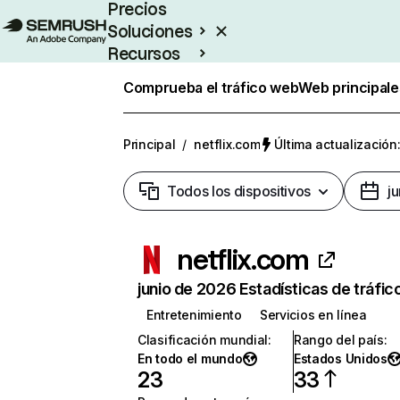
Precios
Soluciones
Recursos
Empresas
Comprueba el tráfico web
Web principale
Principal
/
netflix.com
Última actualización:
Todos los dispositivos
j
netflix.com
junio de 2026 Estadísticas de tráfic
Entretenimiento
Servicios en línea
Clasificación mundial
:
Rango del país
:
En todo el mundo
Estados Unidos
23
33