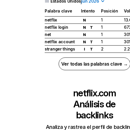
Estados Unidos
jun 2026
Palabra clave
Intento
Posición
Vo
netflix
1
13
N
netflix login
1
67
N
T
net
1
30
N
netflix account
1
30
N
T
stranger things
2
2.
I
T
Ver todas las palabras clave →
netflix.com
Análisis de
backlinks
Analiza y rastrea el perfil de backli