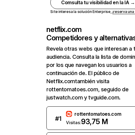
Comsulta tu visibilidad en la IA 
Si te interesa la solución Enterprise,
¡reserva un
netflix.com
Competidores y alternativa
Revela otras webs que interesan a 
audiencia. Consulta la lista de domi
por los que navegan los usuarios a
continuación de. El público de
Netflix.comtambién visita
rottentomatoes.com, seguido de
justwatch.com y tvguide.com.
rottentomatoes.com
#
1
93,75 M
Visitas: