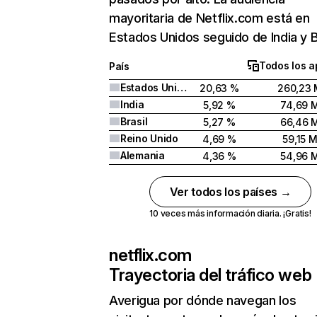
mayoritaria de Netflix.com está en
Estados Unidos seguido de India y Br
Todos los a
País
Estados Unidos
20,63 %
260,23 
India
5,92 %
74,69 
Brasil
5,27 %
66,46 
Reino Unido
4,69 %
59,15 
Alemania
4,36 %
54,96 
Ver todos los países →
10 veces más información diaria. ¡Gratis!
netflix.com
Trayectoria del tráfico web
Averigua por dónde navegan los