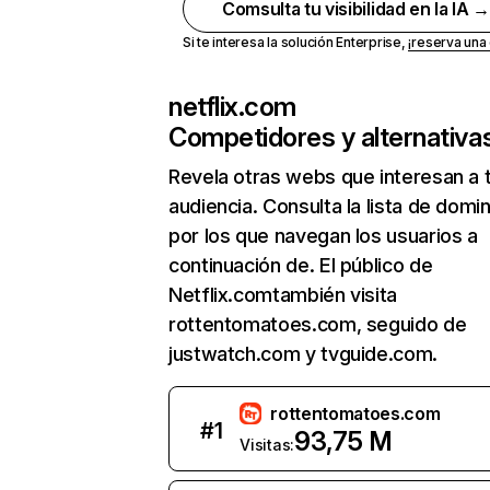
Comsulta tu visibilidad en la IA 
Si te interesa la solución Enterprise,
¡reserva un
netflix.com
Competidores y alternativa
Revela otras webs que interesan a 
audiencia. Consulta la lista de domi
por los que navegan los usuarios a
continuación de. El público de
Netflix.comtambién visita
rottentomatoes.com, seguido de
justwatch.com y tvguide.com.
rottentomatoes.com
#
1
93,75 M
Visitas: