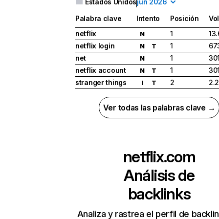
Estados Unidos
jun 2026
Palabra clave
Intento
Posición
Vo
netflix
1
13
N
netflix login
1
67
N
T
net
1
30
N
netflix account
1
30
N
T
stranger things
2
2.
I
T
Ver todas las palabras clave →
netflix.com
Análisis de
backlinks
Analiza y rastrea el perfil de backli