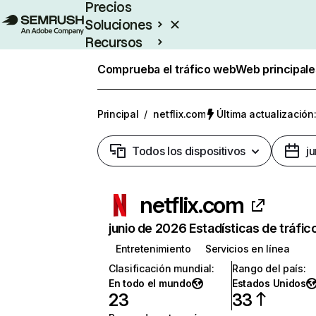
Precios
Soluciones
Recursos
Empresas
Comprueba el tráfico web
Web principale
Principal
/
netflix.com
Última actualización:
Todos los dispositivos
j
netflix.com
junio de 2026 Estadísticas de tráfic
Entretenimiento
Servicios en línea
Clasificación mundial
:
Rango del país
:
En todo el mundo
Estados Unidos
23
33