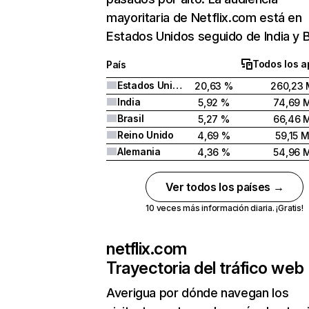
mayoritaria de Netflix.com está en
Estados Unidos seguido de India y Br
Todos los a
País
Estados Unidos
20,63 %
260,23 
India
5,92 %
74,69 
Brasil
5,27 %
66,46 
Reino Unido
4,69 %
59,15 
Alemania
4,36 %
54,96 
Ver todos los países →
10 veces más información diaria. ¡Gratis!
netflix.com
Trayectoria del tráfico web
Averigua por dónde navegan los