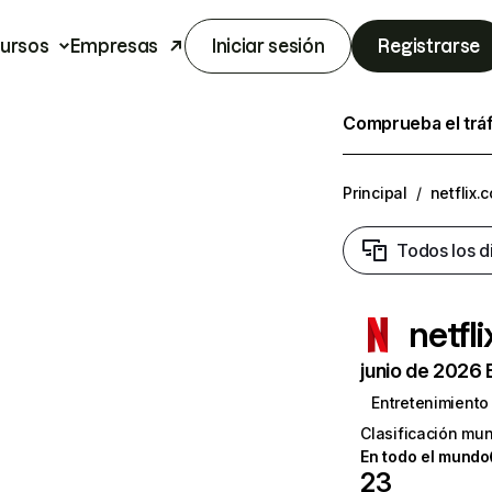
ursos
Empresas
Iniciar sesión
Registrarse
Comprueba el trá
Principal
/
netflix.
Todos los d
netfl
junio de 2026 
Entretenimiento
Clasificación mun
En todo el mundo
23