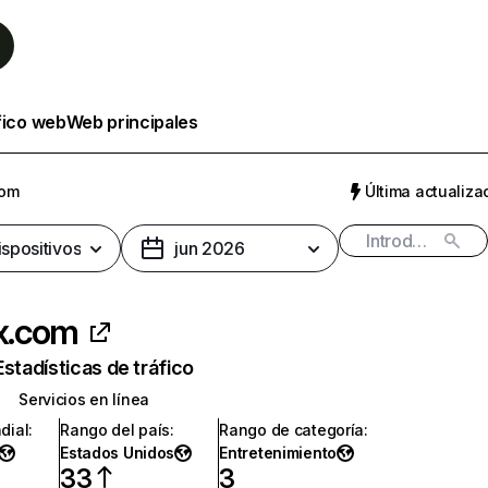
fico web
Web principales
com
Última actualizac
ispositivos
jun 2026
ix.com
Estadísticas de tráfico
Servicios en línea
dial
:
Rango del país
:
Rango de categoría
:
Estados Unidos
Entretenimiento
33
3