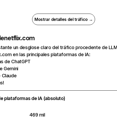
Mostrar detalles del tráfico →
de
netflix.com
nstante un desglose claro del tráfico procedente de 
x.com en las principales plataformas de IA:
tas de ChatGPT
de Gemini
e Claude
s!
e plataformas de IA (absoluto)
469 mil