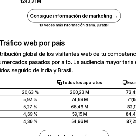
1243,31 M
Consigue información de marketing →
10 veces más información diaria. ¡Gratis!
Tráfico web por país
stribución global de los visitantes web de tu competen
 mercados pasados por alto. La audiencia mayoritaria 
dos seguido de India y Brasil.
Todos los aparatos
Escr
20,63 %
260,23 M
73,4
5,92 %
74,69 M
71,1
5,27 %
66,46 M
82,1
4,69 %
59,15 M
84,
4,36 %
54,96 M
87,2