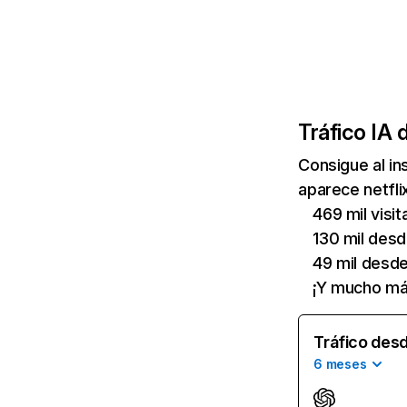
Tráfico IA 
Consigue al i
aparece netfli
469 mil visi
130 mil des
49 mil desd
¡Y mucho má
Tráfico desd
6 meses