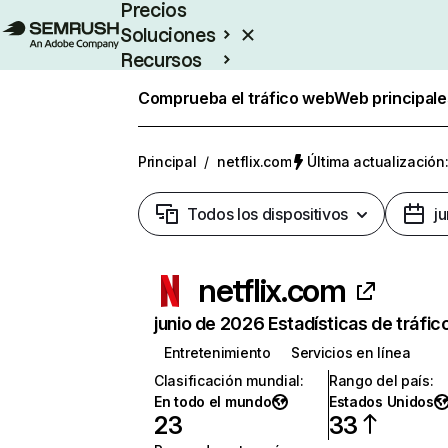
Precios
Soluciones
Recursos
Empresas
Comprueba el tráfico web
Web principale
Principal
/
netflix.com
Última actualización:
Todos los dispositivos
j
netflix.com
junio de 2026 Estadísticas de tráfic
Entretenimiento
Servicios en línea
Clasificación mundial
:
Rango del país
:
En todo el mundo
Estados Unidos
23
33