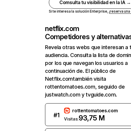
Comsulta tu visibilidad en la IA 
Si te interesa la solución Enterprise,
¡reserva un
netflix.com
Competidores y alternativa
Revela otras webs que interesan a 
audiencia. Consulta la lista de domi
por los que navegan los usuarios a
continuación de. El público de
Netflix.comtambién visita
rottentomatoes.com, seguido de
justwatch.com y tvguide.com.
rottentomatoes.com
#
1
93,75 M
Visitas: