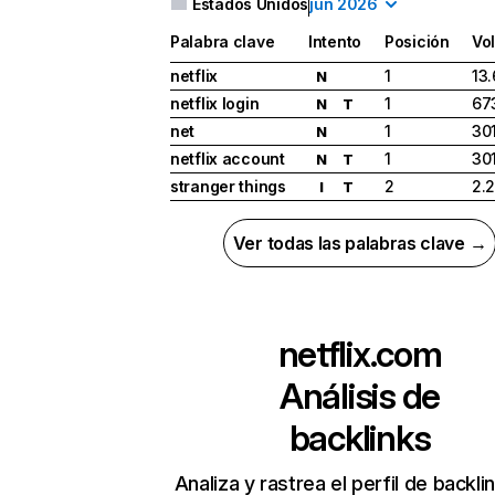
Estados Unidos
jun 2026
Palabra clave
Intento
Posición
Vo
netflix
1
13
N
netflix login
1
67
N
T
net
1
30
N
netflix account
1
30
N
T
stranger things
2
2.
I
T
Ver todas las palabras clave →
netflix.com
Análisis de
backlinks
Analiza y rastrea el perfil de backli