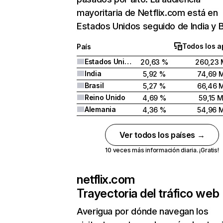
mayoritaria de Netflix.com está en
Estados Unidos seguido de India y Br
Todos los a
País
Estados Unidos
20,63 %
260,23 
India
5,92 %
74,69 
Brasil
5,27 %
66,46 
Reino Unido
4,69 %
59,15 
Alemania
4,36 %
54,96 
Ver todos los países →
10 veces más información diaria. ¡Gratis!
netflix.com
Trayectoria del tráfico web
Averigua por dónde navegan los