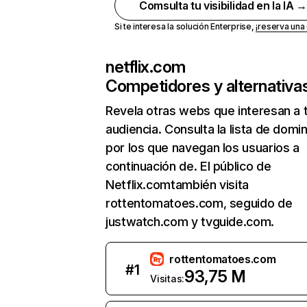
Comsulta tu visibilidad en la IA 
Si te interesa la solución Enterprise,
¡reserva un
netflix.com
Competidores y alternativa
Revela otras webs que interesan a 
audiencia. Consulta la lista de domi
por los que navegan los usuarios a
continuación de. El público de
Netflix.comtambién visita
rottentomatoes.com, seguido de
justwatch.com y tvguide.com.
rottentomatoes.com
#
1
93,75 M
Visitas: