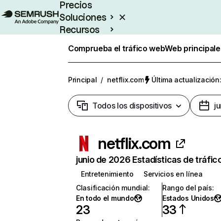
Precios
Soluciones
Recursos
Empresas
Comprueba el tráfico web
Web principale
Principal
/
netflix.com
Última actualización:
Todos los dispositivos
j
netflix.com
junio de 2026 Estadísticas de tráfic
Entretenimiento
Servicios en línea
Clasificación mundial
:
Rango del país
:
En todo el mundo
Estados Unidos
23
33