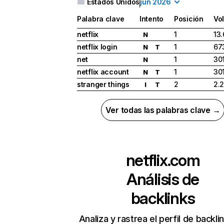
Estados Unidos
jun 2026
Palabra clave
Intento
Posición
Vo
netflix
1
13
N
netflix login
1
67
N
T
net
1
30
N
netflix account
1
30
N
T
stranger things
2
2.
I
T
Ver todas las palabras clave →
netflix.com
Análisis de
backlinks
Analiza y rastrea el perfil de backli