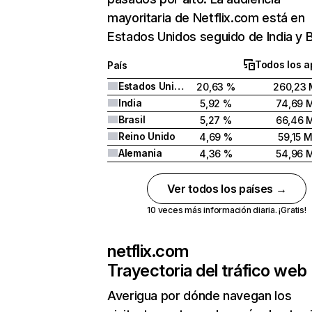
mayoritaria de Netflix.com está en
Estados Unidos seguido de India y Br
Todos los a
País
Estados Unidos
20,63 %
260,23 
India
5,92 %
74,69 
Brasil
5,27 %
66,46 
Reino Unido
4,69 %
59,15 
Alemania
4,36 %
54,96 
Ver todos los países →
10 veces más información diaria. ¡Gratis!
netflix.com
Trayectoria del tráfico web
Averigua por dónde navegan los