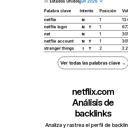
Estados Unidos
jun 2026
Palabra clave
Intento
Posición
Vo
netflix
1
13
N
netflix login
1
67
N
T
net
1
30
N
netflix account
1
30
N
T
stranger things
2
2.
I
T
Ver todas las palabras clave →
netflix.com
Análisis de
backlinks
Analiza y rastrea el perfil de backli