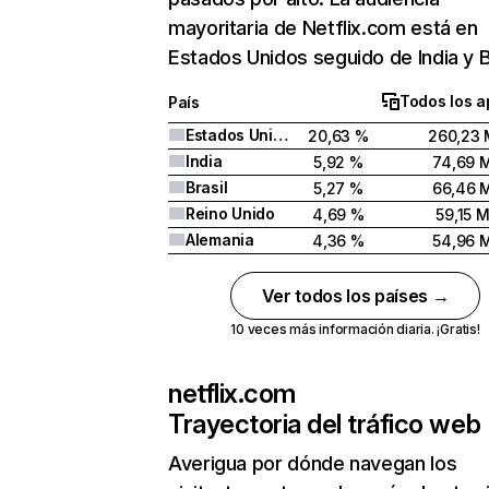
mayoritaria de Netflix.com está en
Estados Unidos seguido de India y Br
Todos los a
País
Estados Unidos
20,63 %
260,23 
India
5,92 %
74,69 
Brasil
5,27 %
66,46 
Reino Unido
4,69 %
59,15 
Alemania
4,36 %
54,96 
Ver todos los países →
10 veces más información diaria. ¡Gratis!
netflix.com
Trayectoria del tráfico web
Averigua por dónde navegan los