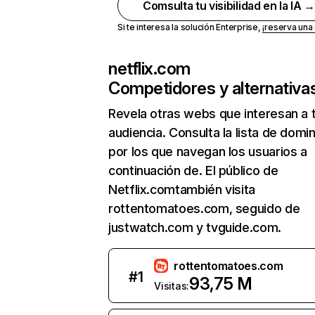
Comsulta tu visibilidad en la IA 
Si te interesa la solución Enterprise,
¡reserva un
netflix.com
Competidores y alternativa
Revela otras webs que interesan a 
audiencia. Consulta la lista de domi
por los que navegan los usuarios a
continuación de. El público de
Netflix.comtambién visita
rottentomatoes.com, seguido de
justwatch.com y tvguide.com.
rottentomatoes.com
#
1
93,75 M
Visitas: