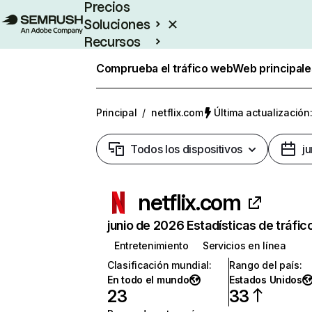
Precios
Soluciones
Recursos
Empresas
Comprueba el tráfico web
Web principale
Principal
/
netflix.com
Última actualización:
Todos los dispositivos
j
netflix.com
junio de 2026 Estadísticas de tráfic
Entretenimiento
Servicios en línea
Clasificación mundial
:
Rango del país
:
En todo el mundo
Estados Unidos
23
33