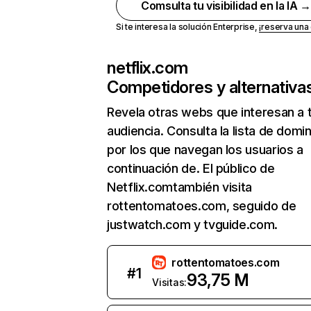
Comsulta tu visibilidad en la IA 
Si te interesa la solución Enterprise,
¡reserva un
netflix.com
Competidores y alternativa
Revela otras webs que interesan a 
audiencia. Consulta la lista de domi
por los que navegan los usuarios a
continuación de. El público de
Netflix.comtambién visita
rottentomatoes.com, seguido de
justwatch.com y tvguide.com.
rottentomatoes.com
#
1
93,75 M
Visitas: