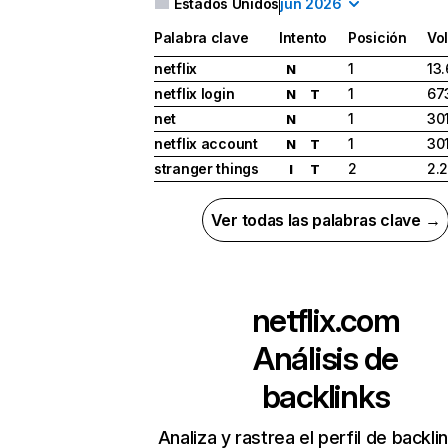
Estados Unidos
jun 2026
Palabra clave
Intento
Posición
Vo
netflix
1
13
N
netflix login
1
67
N
T
net
1
30
N
netflix account
1
30
N
T
stranger things
2
2.
I
T
Ver todas las palabras clave →
netflix.com
Análisis de
backlinks
Analiza y rastrea el perfil de backli