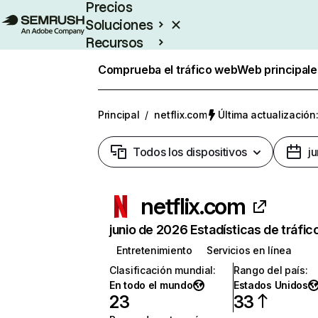
Precios
Soluciones
Recursos
Empresas
Comprueba el tráfico web
Web principale
Principal
/
netflix.com
Última actualización:
Todos los dispositivos
j
netflix.com
junio de 2026 Estadísticas de tráfic
Entretenimiento
Servicios en línea
Clasificación mundial
:
Rango del país
:
En todo el mundo
Estados Unidos
23
33