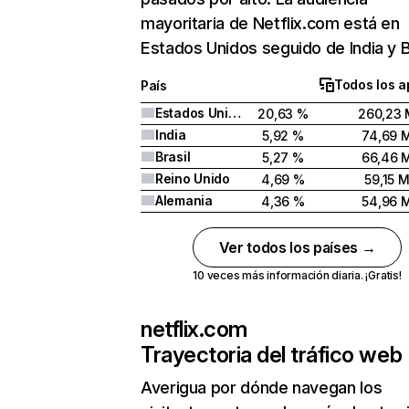
mayoritaria de Netflix.com está en
Estados Unidos seguido de India y Br
Todos los a
País
Estados Unidos
20,63 %
260,23 
India
5,92 %
74,69 
Brasil
5,27 %
66,46 
Reino Unido
4,69 %
59,15 
Alemania
4,36 %
54,96 
Ver todos los países →
10 veces más información diaria. ¡Gratis!
netflix.com
Trayectoria del tráfico web
Averigua por dónde navegan los