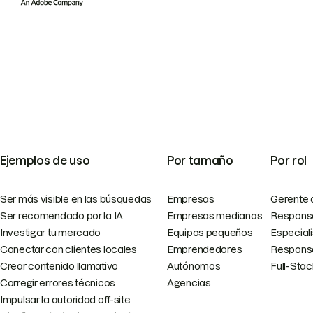
Ejemplos de uso
Por tamaño
Por rol
Ser más visible en las búsquedas
Empresas
Gerente 
Ser recomendado por la IA
Empresas medianas
Responsa
Investigar tu mercado
Equipos pequeños
Especial
Conectar con clientes locales
Emprendedores
Responsa
Crear contenido llamativo
Autónomos
Full-Sta
Corregir errores técnicos
Agencias
Impulsar la autoridad off-site