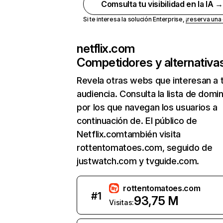
Comsulta tu visibilidad en la IA 
Si te interesa la solución Enterprise,
¡reserva un
netflix.com
Competidores y alternativa
Revela otras webs que interesan a 
audiencia. Consulta la lista de domi
por los que navegan los usuarios a
continuación de. El público de
Netflix.comtambién visita
rottentomatoes.com, seguido de
justwatch.com y tvguide.com.
rottentomatoes.com
#
1
93,75 M
Visitas: