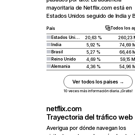
mayoritaria de Netflix.com está en
Estados Unidos seguido de India y Br
Todos los a
País
Estados Unidos
20,63 %
260,23 
India
5,92 %
74,69 
Brasil
5,27 %
66,46 
Reino Unido
4,69 %
59,15 
Alemania
4,36 %
54,96 
Ver todos los países →
10 veces más información diaria. ¡Gratis!
netflix.com
Trayectoria del tráfico web
Averigua por dónde navegan los