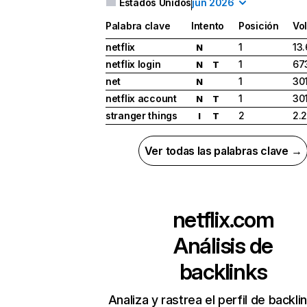
Estados Unidos
jun 2026
Palabra clave
Intento
Posición
Vo
netflix
1
13
N
netflix login
1
67
N
T
net
1
30
N
netflix account
1
30
N
T
stranger things
2
2.
I
T
Ver todas las palabras clave →
netflix.com
Análisis de
backlinks
Analiza y rastrea el perfil de backli