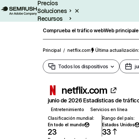
Precios
Soluciones
Recursos
Empresas
Comprueba el tráfico web
Web principale
Principal
/
netflix.com
Última actualización:
Todos los dispositivos
j
netflix.com
junio de 2026 Estadísticas de tráfic
Entretenimiento
Servicios en línea
Clasificación mundial
:
Rango del país
:
En todo el mundo
Estados Unidos
23
33