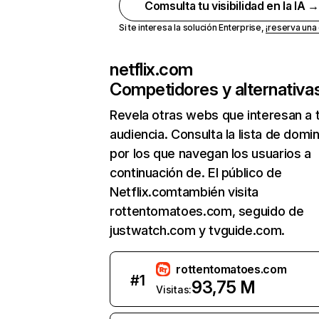
Comsulta tu visibilidad en la IA 
Si te interesa la solución Enterprise,
¡reserva un
netflix.com
Competidores y alternativa
Revela otras webs que interesan a 
audiencia. Consulta la lista de domi
por los que navegan los usuarios a
continuación de. El público de
Netflix.comtambién visita
rottentomatoes.com, seguido de
justwatch.com y tvguide.com.
rottentomatoes.com
#
1
93,75 M
Visitas: