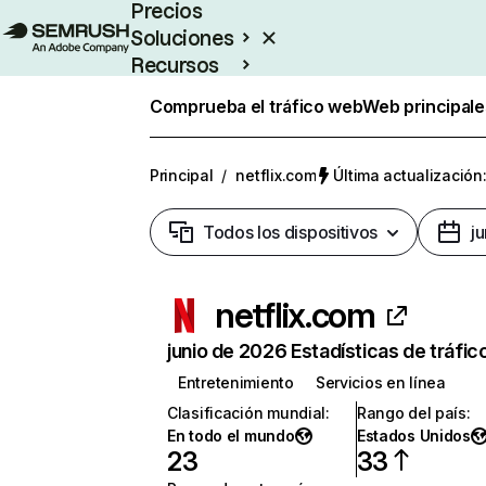
Precios
Soluciones
Recursos
Empresas
Comprueba el tráfico web
Web principale
Principal
/
netflix.com
Última actualización:
Todos los dispositivos
j
netflix.com
junio de 2026 Estadísticas de tráfic
Entretenimiento
Servicios en línea
Clasificación mundial
:
Rango del país
:
En todo el mundo
Estados Unidos
23
33