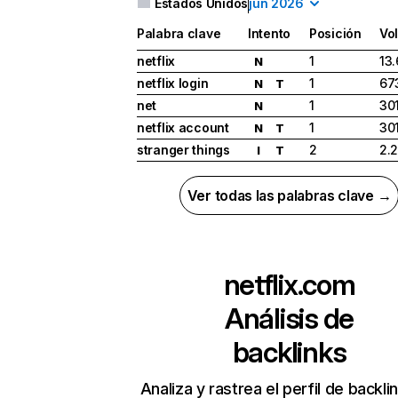
Estados Unidos
jun 2026
Palabra clave
Intento
Posición
Vo
netflix
1
13
N
netflix login
1
67
N
T
net
1
30
N
netflix account
1
30
N
T
stranger things
2
2.
I
T
Ver todas las palabras clave →
netflix.com
Análisis de
backlinks
Analiza y rastrea el perfil de backli