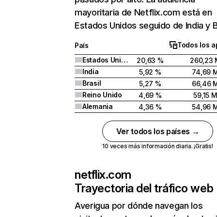
mayoritaria de Netflix.com está en
Estados Unidos seguido de India y Br
Todos los a
País
Estados Unidos
20,63 %
260,23 
India
5,92 %
74,69 
Brasil
5,27 %
66,46 
Reino Unido
4,69 %
59,15 
Alemania
4,36 %
54,96 
Ver todos los países →
10 veces más información diaria. ¡Gratis!
netflix.com
Trayectoria del tráfico web
Averigua por dónde navegan los