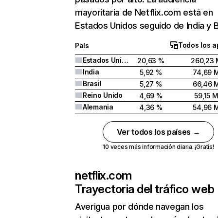
mayoritaria de Netflix.com está en
Estados Unidos seguido de India y Br
Todos los a
País
Estados Unidos
20,63 %
260,23 
India
5,92 %
74,69 
Brasil
5,27 %
66,46 
Reino Unido
4,69 %
59,15 
Alemania
4,36 %
54,96 
Ver todos los países →
10 veces más información diaria. ¡Gratis!
netflix.com
Trayectoria del tráfico web
Averigua por dónde navegan los