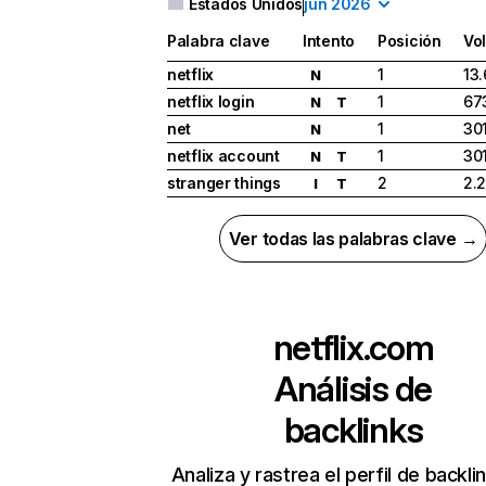
Estados Unidos
jun 2026
Palabra clave
Intento
Posición
Vo
netflix
1
13
N
netflix login
1
67
N
T
net
1
30
N
netflix account
1
30
N
T
stranger things
2
2.
I
T
Ver todas las palabras clave →
netflix.com
Análisis de
backlinks
Analiza y rastrea el perfil de backli