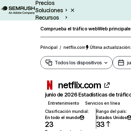
Precios
Soluciones
Recursos
Empresas
Comprueba el tráfico web
Web principale
Principal
/
netflix.com
Última actualización:
Todos los dispositivos
j
netflix.com
junio de 2026 Estadísticas de tráfic
Entretenimiento
Servicios en línea
Clasificación mundial
:
Rango del país
:
En todo el mundo
Estados Unidos
23
33