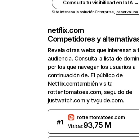
Comsulta tu visibilidad en la IA 
Si te interesa la solución Enterprise,
¡reserva un
netflix.com
Competidores y alternativa
Revela otras webs que interesan a 
audiencia. Consulta la lista de domi
por los que navegan los usuarios a
continuación de. El público de
Netflix.comtambién visita
rottentomatoes.com, seguido de
justwatch.com y tvguide.com.
rottentomatoes.com
#
1
93,75 M
Visitas: