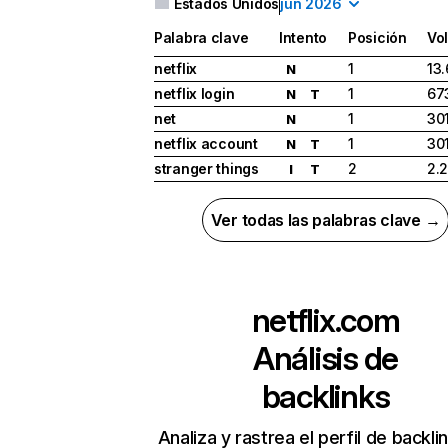
Estados Unidos
jun 2026
Palabra clave
Intento
Posición
Vo
netflix
1
13
N
netflix login
1
67
N
T
net
1
30
N
netflix account
1
30
N
T
stranger things
2
2.
I
T
Ver todas las palabras clave →
netflix.com
Análisis de
backlinks
Analiza y rastrea el perfil de backli