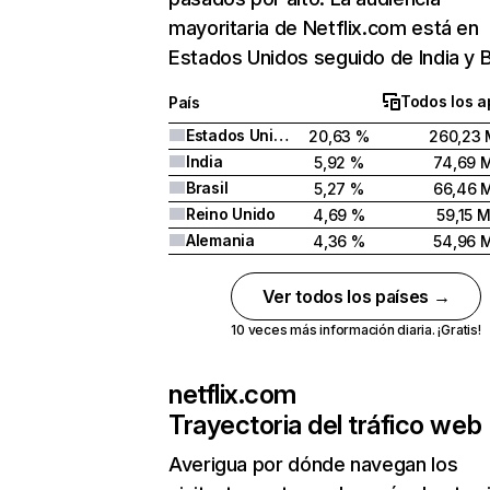
mayoritaria de Netflix.com está en
Estados Unidos seguido de India y Br
Todos los a
País
Estados Unidos
20,63 %
260,23 
India
5,92 %
74,69 
Brasil
5,27 %
66,46 
Reino Unido
4,69 %
59,15 
Alemania
4,36 %
54,96 
Ver todos los países →
10 veces más información diaria. ¡Gratis!
netflix.com
Trayectoria del tráfico web
Averigua por dónde navegan los