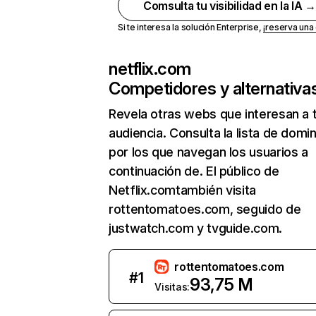
Comsulta tu visibilidad en la IA 
Si te interesa la solución Enterprise,
¡reserva un
netflix.com
Competidores y alternativa
Revela otras webs que interesan a 
audiencia. Consulta la lista de domi
por los que navegan los usuarios a
continuación de. El público de
Netflix.comtambién visita
rottentomatoes.com, seguido de
justwatch.com y tvguide.com.
rottentomatoes.com
#
1
93,75 M
Visitas: