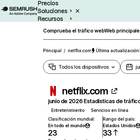
Precios
Soluciones
Recursos
Empresas
Comprueba el tráfico web
Web principale
Principal
/
netflix.com
Última actualización:
Todos los dispositivos
j
netflix.com
junio de 2026 Estadísticas de tráfic
Entretenimiento
Servicios en línea
Clasificación mundial
:
Rango del país
:
En todo el mundo
Estados Unidos
23
33