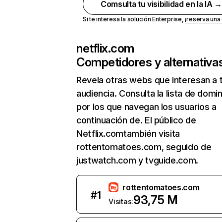
Comsulta tu visibilidad en la IA 
Si te interesa la solución Enterprise,
¡reserva un
netflix.com
Competidores y alternativa
Revela otras webs que interesan a 
audiencia. Consulta la lista de domi
por los que navegan los usuarios a
continuación de. El público de
Netflix.comtambién visita
rottentomatoes.com, seguido de
justwatch.com y tvguide.com.
rottentomatoes.com
#
1
93,75 M
Visitas: