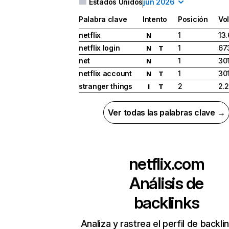
Estados Unidos
jun 2026
Palabra clave
Intento
Posición
Vo
netflix
1
13
N
netflix login
1
67
N
T
net
1
30
N
netflix account
1
30
N
T
stranger things
2
2.
I
T
Ver todas las palabras clave →
netflix.com
Análisis de
backlinks
Analiza y rastrea el perfil de backli