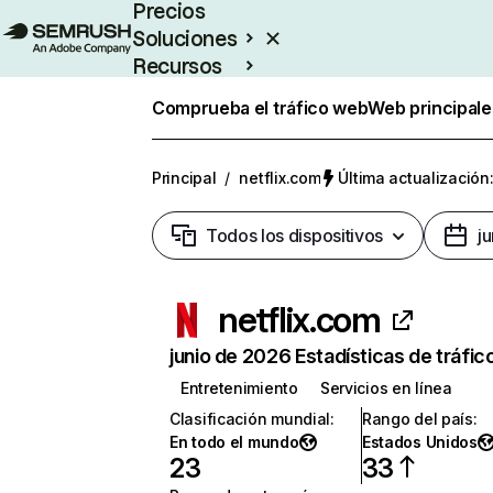
Precios
Soluciones
Recursos
Empresas
Comprueba el tráfico web
Web principale
Principal
/
netflix.com
Última actualización:
Todos los dispositivos
j
netflix.com
junio de 2026 Estadísticas de tráfic
Entretenimiento
Servicios en línea
Clasificación mundial
:
Rango del país
:
En todo el mundo
Estados Unidos
23
33