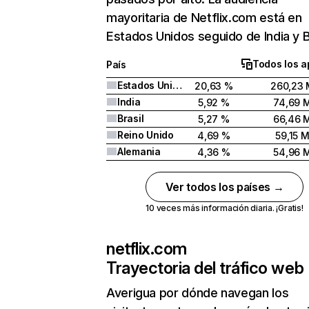
mayoritaria de Netflix.com está en
Estados Unidos seguido de India y Br
Todos los a
País
Estados Unidos
20,63 %
260,23 
India
5,92 %
74,69 
Brasil
5,27 %
66,46 
Reino Unido
4,69 %
59,15 
Alemania
4,36 %
54,96 
Ver todos los países →
10 veces más información diaria. ¡Gratis!
netflix.com
Trayectoria del tráfico web
Averigua por dónde navegan los