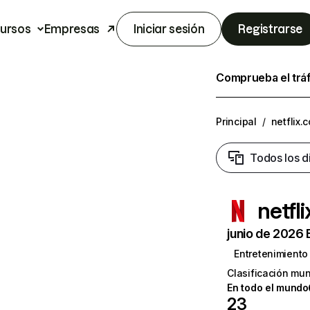
ursos
Empresas
Iniciar sesión
Registrarse
Comprueba el trá
Principal
/
netflix.
Todos los d
netfl
junio de 2026 
Entretenimiento
Clasificación mun
En todo el mundo
23