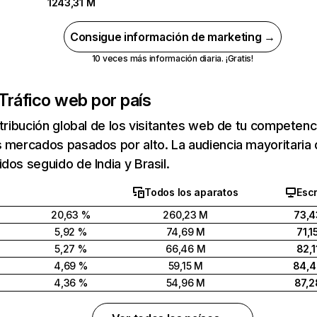
1243,31 M
Consigue información de marketing →
10 veces más información diaria. ¡Gratis!
Tráfico web por país
stribución global de los visitantes web de tu competen
 mercados pasados por alto. La audiencia mayoritaria 
dos seguido de India y Brasil.
Todos los aparatos
Escr
20,63 %
260,23 M
73,4
5,92 %
74,69 M
71,1
5,27 %
66,46 M
82,1
4,69 %
59,15 M
84,
4,36 %
54,96 M
87,2