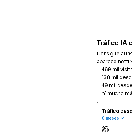
Tráfico IA 
Consigue al i
aparece netfli
469 mil visi
130 mil des
49 mil desd
¡Y mucho má
Tráfico desd
6 meses