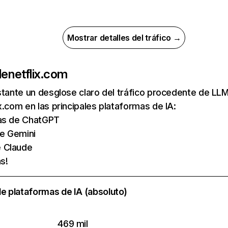
Mostrar detalles del tráfico →
de
netflix.com
nstante un desglose claro del tráfico procedente de 
x.com en las principales plataformas de IA:
tas de ChatGPT
de Gemini
e Claude
s!
e plataformas de IA (absoluto)
469 mil