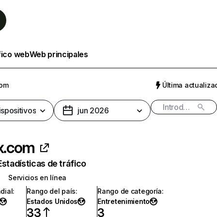
fico web
Web principales
com
Última actualizac
ispositivos
jun 2026
ix.com
Estadísticas de tráfico
Servicios en línea
dial
:
Rango del país
:
Rango de categoría
:
Estados Unidos
Entretenimiento
33
3