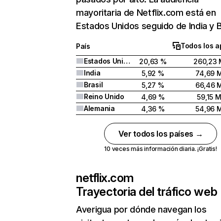
mayoritaria de Netflix.com está en
Estados Unidos seguido de India y Br
Todos los a
País
Estados Unidos
20,63 %
260,23 
India
5,92 %
74,69 
Brasil
5,27 %
66,46 
Reino Unido
4,69 %
59,15 
Alemania
4,36 %
54,96 
Ver todos los países →
10 veces más información diaria. ¡Gratis!
netflix.com
Trayectoria del tráfico web
Averigua por dónde navegan los