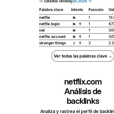
Estados Unidos
jun 2026
Palabra clave
Intento
Posición
Vo
netflix
1
13
N
netflix login
1
67
N
T
net
1
30
N
netflix account
1
30
N
T
stranger things
2
2.
I
T
Ver todas las palabras clave →
netflix.com
Análisis de
backlinks
Analiza y rastrea el perfil de backli