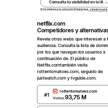
Comsulta tu visibilidad en la IA 
Si te interesa la solución Enterprise,
¡reserva un
netflix.com
Competidores y alternativa
Revela otras webs que interesan a 
audiencia. Consulta la lista de domi
por los que navegan los usuarios a
continuación de. El público de
Netflix.comtambién visita
rottentomatoes.com, seguido de
justwatch.com y tvguide.com.
rottentomatoes.com
#
1
93,75 M
Visitas: