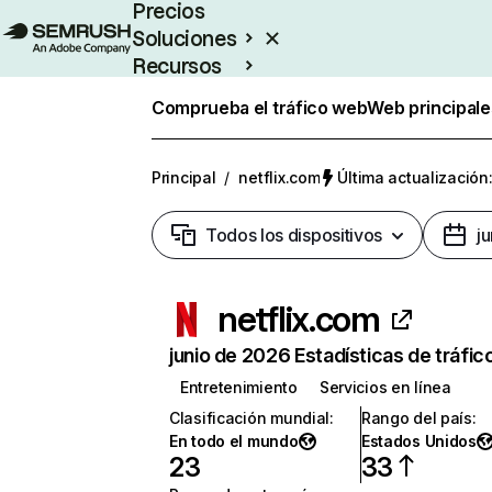
Precios
Soluciones
Recursos
Empresas
Comprueba el tráfico web
Web principale
Principal
/
netflix.com
Última actualización:
Todos los dispositivos
j
netflix.com
junio de 2026 Estadísticas de tráfic
Entretenimiento
Servicios en línea
Clasificación mundial
:
Rango del país
:
En todo el mundo
Estados Unidos
23
33