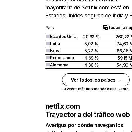
mayoritaria de Netflix.com está en
Estados Unidos seguido de India y Br
Todos los a
País
Estados Unidos
20,63 %
260,23 
India
5,92 %
74,69 
Brasil
5,27 %
66,46 
Reino Unido
4,69 %
59,15 
Alemania
4,36 %
54,96 
Ver todos los países →
10 veces más información diaria. ¡Gratis!
netflix.com
Trayectoria del tráfico web
Averigua por dónde navegan los