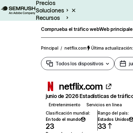
Precios
Soluciones
Recursos
Empresas
Comprueba el tráfico web
Web principale
Principal
/
netflix.com
Última actualización:
Todos los dispositivos
j
netflix.com
junio de 2026 Estadísticas de tráfic
Entretenimiento
Servicios en línea
Clasificación mundial
:
Rango del país
:
En todo el mundo
Estados Unidos
23
33