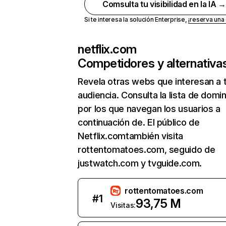
Comsulta tu visibilidad en la IA 
Si te interesa la solución Enterprise,
¡reserva un
netflix.com
Competidores y alternativa
Revela otras webs que interesan a 
audiencia. Consulta la lista de domi
por los que navegan los usuarios a
continuación de. El público de
Netflix.comtambién visita
rottentomatoes.com, seguido de
justwatch.com y tvguide.com.
rottentomatoes.com
#
1
93,75 M
Visitas: