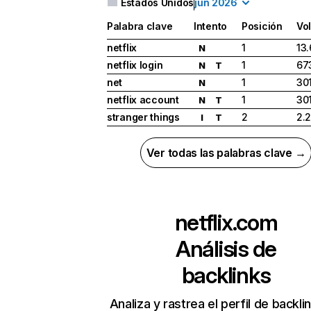
Estados Unidos
jun 2026
Palabra clave
Intento
Posición
Vo
netflix
1
13
N
netflix login
1
67
N
T
net
1
30
N
netflix account
1
30
N
T
stranger things
2
2.
I
T
Ver todas las palabras clave →
netflix.com
Análisis de
backlinks
Analiza y rastrea el perfil de backli