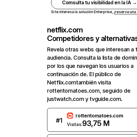
Comsulta tu visibilidad en la IA 
Si te interesa la solución Enterprise,
¡reserva un
netflix.com
Competidores y alternativa
Revela otras webs que interesan a 
audiencia. Consulta la lista de domi
por los que navegan los usuarios a
continuación de. El público de
Netflix.comtambién visita
rottentomatoes.com, seguido de
justwatch.com y tvguide.com.
rottentomatoes.com
#
1
93,75 M
Visitas: