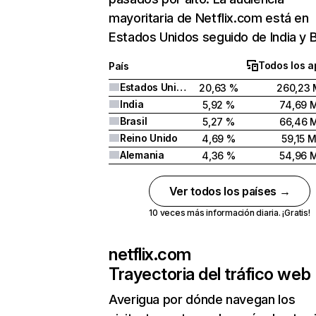
mayoritaria de Netflix.com está en
Estados Unidos seguido de India y Br
Todos los a
País
Estados Unidos
20,63 %
260,23 
India
5,92 %
74,69 
Brasil
5,27 %
66,46 
Reino Unido
4,69 %
59,15 
Alemania
4,36 %
54,96 
Ver todos los países →
10 veces más información diaria. ¡Gratis!
netflix.com
Trayectoria del tráfico web
Averigua por dónde navegan los