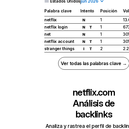
Estados Unidos
jun 2026
Palabra clave
Intento
Posición
Vo
netflix
1
13
N
netflix login
1
67
N
T
net
1
30
N
netflix account
1
30
N
T
stranger things
2
2.
I
T
Ver todas las palabras clave →
netflix.com
Análisis de
backlinks
Analiza y rastrea el perfil de backli