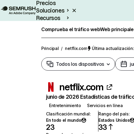
Precios
Soluciones
Recursos
Empresas
Comprueba el tráfico web
Web principale
Principal
/
netflix.com
Última actualización:
Todos los dispositivos
j
netflix.com
junio de 2026 Estadísticas de tráfic
Entretenimiento
Servicios en línea
Clasificación mundial
:
Rango del país
:
En todo el mundo
Estados Unidos
23
33