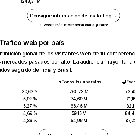
1243,31 M
Consigue información de marketing →
10 veces más información diaria. ¡Gratis!
Tráfico web por país
stribución global de los visitantes web de tu competen
 mercados pasados por alto. La audiencia mayoritaria 
dos seguido de India y Brasil.
Todos los aparatos
Escr
20,63 %
260,23 M
73,4
5,92 %
74,69 M
71,1
5,27 %
66,46 M
82,1
4,69 %
59,15 M
84,
4,36 %
54,96 M
87,2