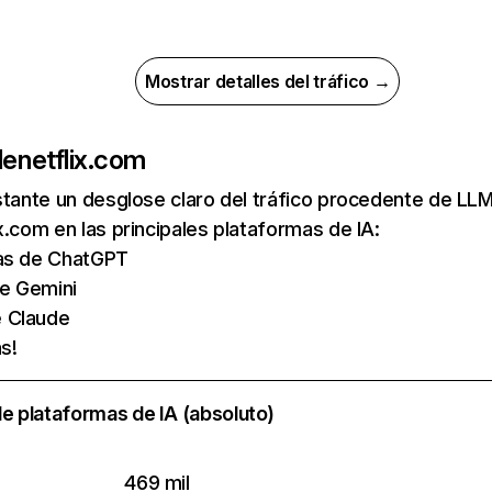
Mostrar detalles del tráfico →
de
netflix.com
nstante un desglose claro del tráfico procedente de 
x.com en las principales plataformas de IA:
tas de ChatGPT
de Gemini
e Claude
s!
e plataformas de IA (absoluto)
469 mil