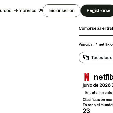
ursos
Empresas
Iniciar sesión
Registrarse
Comprueba el trá
Principal
/
netflix.
Todos los d
netfl
junio de 2026 
Entretenimiento
Clasificación mun
En todo el mundo
23