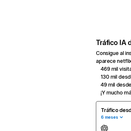
Tráfico IA 
Consigue al i
aparece netfli
469 mil visi
130 mil des
49 mil desd
¡Y mucho má
Tráfico desd
6 meses