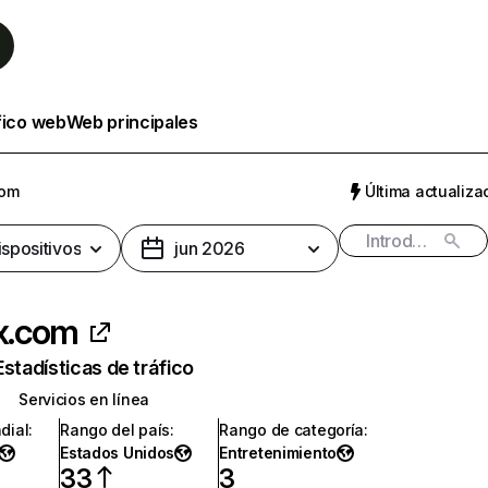
fico web
Web principales
com
Última actualizac
ispositivos
jun 2026
ix.com
Estadísticas de tráfico
Servicios en línea
dial
:
Rango del país
:
Rango de categoría
:
Estados Unidos
Entretenimiento
33
3