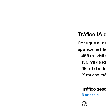
Tráfico IA 
Consigue al i
aparece netfli
469 mil visi
130 mil des
49 mil desd
¡Y mucho má
Tráfico desd
6 meses