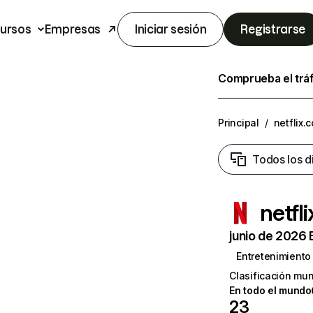
ursos
Empresas
Iniciar sesión
Registrarse
Comprueba el trá
Principal
/
netflix.
Todos los d
netfl
junio de 2026 
Entretenimiento
Clasificación mun
En todo el mundo
23