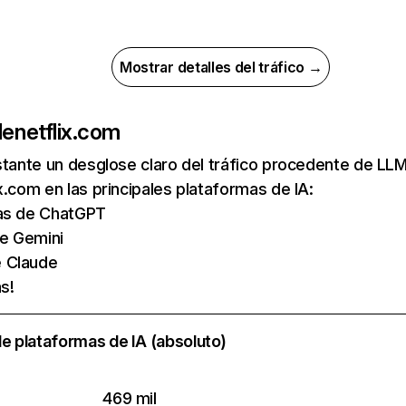
Mostrar detalles del tráfico →
de
netflix.com
nstante un desglose claro del tráfico procedente de 
x.com en las principales plataformas de IA:
tas de ChatGPT
de Gemini
e Claude
s!
e plataformas de IA (absoluto)
469 mil