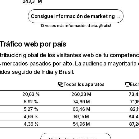
1243,31 M
Consigue información de marketing →
10 veces más información diaria. ¡Gratis!
Tráfico web por país
stribución global de los visitantes web de tu competen
 mercados pasados por alto. La audiencia mayoritaria 
dos seguido de India y Brasil.
Todos los aparatos
Escr
20,63 %
260,23 M
73,4
5,92 %
74,69 M
71,1
5,27 %
66,46 M
82,1
4,69 %
59,15 M
84,
4,36 %
54,96 M
87,2