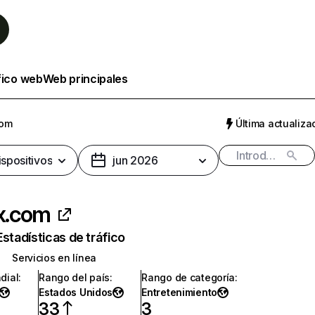
fico web
Web principales
com
Última actualizac
ispositivos
jun 2026
ix.com
Estadísticas de tráfico
Servicios en línea
dial
:
Rango del país
:
Rango de categoría
:
Estados Unidos
Entretenimiento
33
3