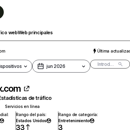
fico web
Web principales
com
Última actualizac
ispositivos
jun 2026
ix.com
Estadísticas de tráfico
Servicios en línea
dial
:
Rango del país
:
Rango de categoría
:
Estados Unidos
Entretenimiento
33
3