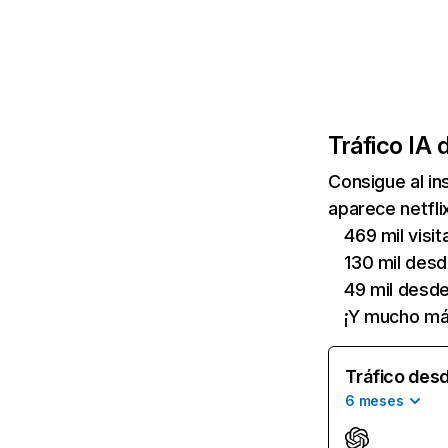
Tráfico IA 
Consigue al i
aparece netfli
469 mil visi
130 mil des
49 mil desd
¡Y mucho má
Tráfico desd
6 meses