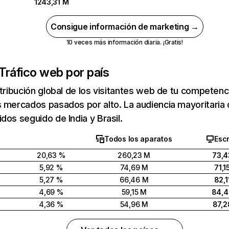
1243,31 M
Consigue información de marketing →
10 veces más información diaria. ¡Gratis!
Tráfico web por país
stribución global de los visitantes web de tu competen
 mercados pasados por alto. La audiencia mayoritaria 
dos seguido de India y Brasil.
Todos los aparatos
Escr
20,63 %
260,23 M
73,4
5,92 %
74,69 M
71,1
5,27 %
66,46 M
82,1
4,69 %
59,15 M
84,
4,36 %
54,96 M
87,2