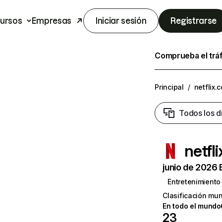
ursos
Empresas
Iniciar sesión
Registrarse
Comprueba el trá
Principal
/
netflix.
Todos los d
netfl
junio de 2026 
Entretenimiento
Clasificación mun
En todo el mundo
23