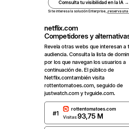
Comsulta tu visibilidad en la IA 
Si te interesa la solución Enterprise,
¡reserva un
netflix.com
Competidores y alternativa
Revela otras webs que interesan a 
audiencia. Consulta la lista de domi
por los que navegan los usuarios a
continuación de. El público de
Netflix.comtambién visita
rottentomatoes.com, seguido de
justwatch.com y tvguide.com.
rottentomatoes.com
#
1
93,75 M
Visitas: