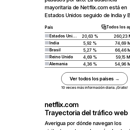
mayoritaria de Netflix.com está en
Estados Unidos seguido de India y Br
Todos los a
País
Estados Unidos
20,63 %
260,23 
India
5,92 %
74,69 
Brasil
5,27 %
66,46 
Reino Unido
4,69 %
59,15 
Alemania
4,36 %
54,96 
Ver todos los países →
10 veces más información diaria. ¡Gratis!
netflix.com
Trayectoria del tráfico web
Averigua por dónde navegan los