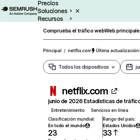
Precios
Soluciones
Recursos
Empresas
Comprueba el tráfico web
Web principale
Principal
/
netflix.com
Última actualización:
Todos los dispositivos
j
netflix.com
junio de 2026 Estadísticas de tráfic
Entretenimiento
Servicios en línea
Clasificación mundial
:
Rango del país
:
En todo el mundo
Estados Unidos
23
33