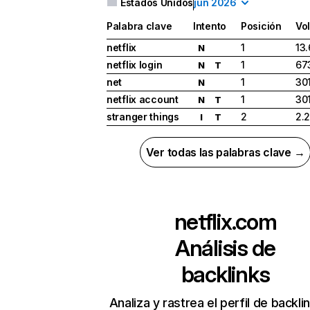
Estados Unidos
jun 2026
Palabra clave
Intento
Posición
Vo
netflix
1
13
N
netflix login
1
67
N
T
net
1
30
N
netflix account
1
30
N
T
stranger things
2
2.
I
T
Ver todas las palabras clave →
netflix.com
Análisis de
backlinks
Analiza y rastrea el perfil de backli