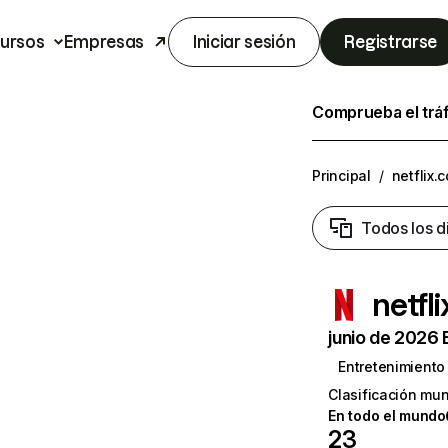
ursos
Empresas
Iniciar sesión
Registrarse
Comprueba el trá
Principal
/
netflix.
Todos los d
netfl
junio de 2026 
Entretenimiento
Clasificación mun
En todo el mundo
23