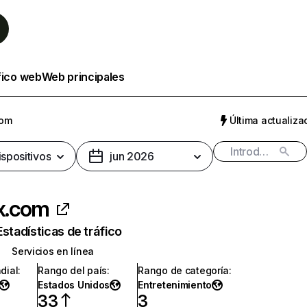
fico web
Web principales
com
Última actualizac
ispositivos
jun 2026
ix.com
Estadísticas de tráfico
Servicios en línea
dial
:
Rango del país
:
Rango de categoría
:
Estados Unidos
Entretenimiento
33
3