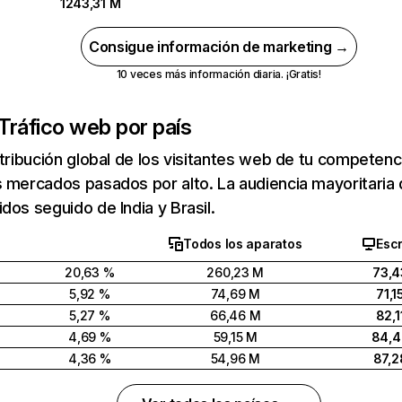
1243,31 M
Consigue información de marketing →
10 veces más información diaria. ¡Gratis!
Tráfico web por país
stribución global de los visitantes web de tu competen
 mercados pasados por alto. La audiencia mayoritaria 
dos seguido de India y Brasil.
Todos los aparatos
Escr
20,63 %
260,23 M
73,4
5,92 %
74,69 M
71,1
5,27 %
66,46 M
82,1
4,69 %
59,15 M
84,
4,36 %
54,96 M
87,2