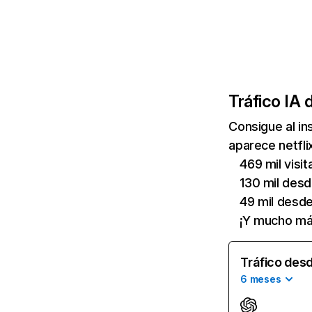
Tráfico IA 
Consigue al i
aparece netfli
469 mil visi
130 mil des
49 mil desd
¡Y mucho má
Tráfico desd
6 meses