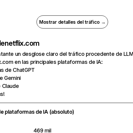
Mostrar detalles del tráfico →
de
netflix.com
nstante un desglose claro del tráfico procedente de 
x.com en las principales plataformas de IA:
tas de ChatGPT
de Gemini
e Claude
s!
e plataformas de IA (absoluto)
469 mil