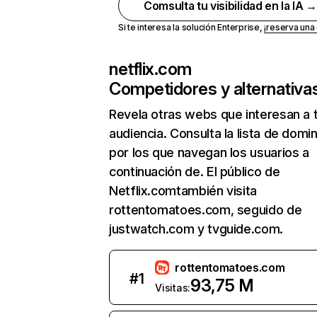
Comsulta tu visibilidad en la IA 
Si te interesa la solución Enterprise,
¡reserva un
netflix.com
Competidores y alternativa
Revela otras webs que interesan a 
audiencia. Consulta la lista de domi
por los que navegan los usuarios a
continuación de. El público de
Netflix.comtambién visita
rottentomatoes.com, seguido de
justwatch.com y tvguide.com.
rottentomatoes.com
#
1
93,75 M
Visitas: