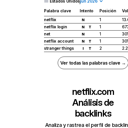
Estados Unidos
jun 2026
Palabra clave
Intento
Posición
Vo
netflix
1
13
N
netflix login
1
67
N
T
net
1
30
N
netflix account
1
30
N
T
stranger things
2
2.
I
T
Ver todas las palabras clave →
netflix.com
Análisis de
backlinks
Analiza y rastrea el perfil de backli