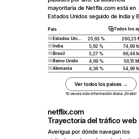
mayoritaria de Netflix.com está en
Estados Unidos seguido de India y Br
Todos los a
País
Estados Unidos
20,63 %
260,23 
India
5,92 %
74,69 
Brasil
5,27 %
66,46 
Reino Unido
4,69 %
59,15 
Alemania
4,36 %
54,96 
Ver todos los países →
10 veces más información diaria. ¡Gratis!
netflix.com
Trayectoria del tráfico web
Averigua por dónde navegan los