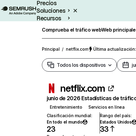
Precios
Soluciones
Recursos
Empresas
Comprueba el tráfico web
Web principale
Principal
/
netflix.com
Última actualización:
Todos los dispositivos
j
netflix.com
junio de 2026 Estadísticas de tráfic
Entretenimiento
Servicios en línea
Clasificación mundial
:
Rango del país
:
En todo el mundo
Estados Unidos
23
33