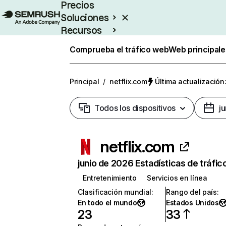
Precios
Soluciones
Recursos
Empresas
Comprueba el tráfico web
Web principale
Principal
/
netflix.com
Última actualización:
Todos los dispositivos
j
netflix.com
junio de 2026 Estadísticas de tráfic
Entretenimiento
Servicios en línea
Clasificación mundial
:
Rango del país
:
En todo el mundo
Estados Unidos
23
33