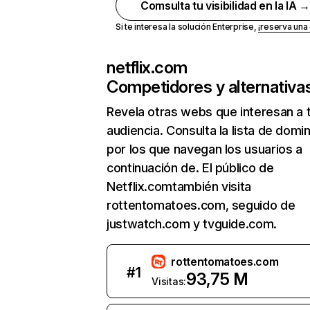
Comsulta tu visibilidad en la IA 
Si te interesa la solución Enterprise,
¡reserva un
netflix.com
Competidores y alternativa
Revela otras webs que interesan a 
audiencia. Consulta la lista de domi
por los que navegan los usuarios a
continuación de. El público de
Netflix.comtambién visita
rottentomatoes.com, seguido de
justwatch.com y tvguide.com.
rottentomatoes.com
#
1
93,75 M
Visitas: