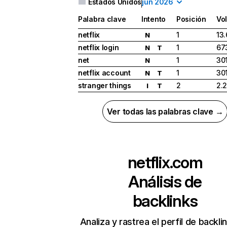
Estados Unidos
jun 2026
Palabra clave
Intento
Posición
Vo
netflix
1
13
N
netflix login
1
67
N
T
net
1
30
N
netflix account
1
30
N
T
stranger things
2
2.
I
T
Ver todas las palabras clave →
netflix.com
Análisis de
backlinks
Analiza y rastrea el perfil de backli