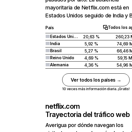
mayoritaria de Netflix.com está en
Estados Unidos seguido de India y Br
Todos los a
País
Estados Unidos
20,63 %
260,23 
India
5,92 %
74,69 
Brasil
5,27 %
66,46 
Reino Unido
4,69 %
59,15 
Alemania
4,36 %
54,96 
Ver todos los países →
10 veces más información diaria. ¡Gratis!
netflix.com
Trayectoria del tráfico web
Averigua por dónde navegan los