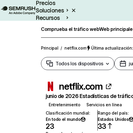
Precios
Soluciones
Recursos
Empresas
Comprueba el tráfico web
Web principale
Principal
/
netflix.com
Última actualización:
Todos los dispositivos
j
netflix.com
junio de 2026 Estadísticas de tráfic
Entretenimiento
Servicios en línea
Clasificación mundial
:
Rango del país
:
En todo el mundo
Estados Unidos
23
33