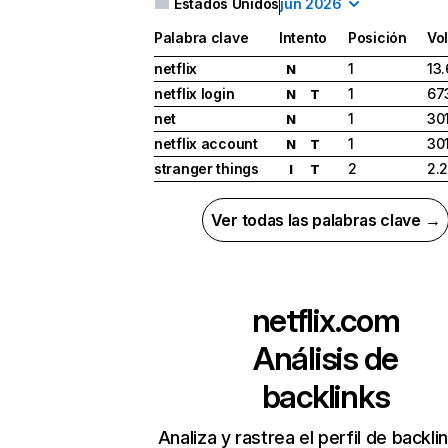
Estados Unidos
jun 2026
Palabra clave
Intento
Posición
Vo
netflix
1
13
N
netflix login
1
67
N
T
net
1
30
N
netflix account
1
30
N
T
stranger things
2
2.
I
T
Ver todas las palabras clave →
netflix.com
Análisis de
backlinks
Analiza y rastrea el perfil de backli