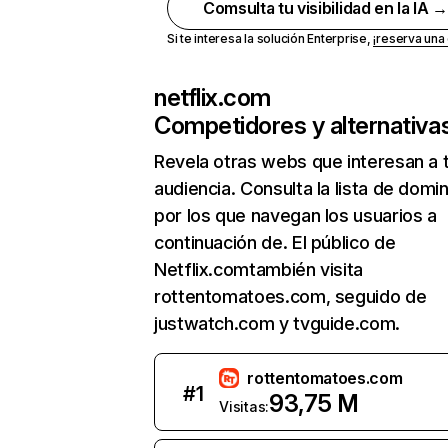
Comsulta tu visibilidad en la IA 
Si te interesa la solución Enterprise,
¡reserva un
netflix.com
Competidores y alternativa
Revela otras webs que interesan a 
audiencia. Consulta la lista de domi
por los que navegan los usuarios a
continuación de. El público de
Netflix.comtambién visita
rottentomatoes.com, seguido de
justwatch.com y tvguide.com.
rottentomatoes.com
#
1
93,75 M
Visitas: