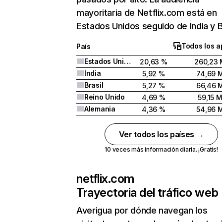
mayoritaria de Netflix.com está en
Estados Unidos seguido de India y Br
Todos los a
País
Estados Unidos
20,63 %
260,23 
India
5,92 %
74,69 
Brasil
5,27 %
66,46 
Reino Unido
4,69 %
59,15 
Alemania
4,36 %
54,96 
Ver todos los países →
10 veces más información diaria. ¡Gratis!
netflix.com
Trayectoria del tráfico web
Averigua por dónde navegan los