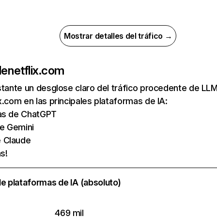
Mostrar detalles del tráfico →
de
netflix.com
nstante un desglose claro del tráfico procedente de 
x.com en las principales plataformas de IA:
tas de ChatGPT
de Gemini
e Claude
s!
e plataformas de IA (absoluto)
469 mil