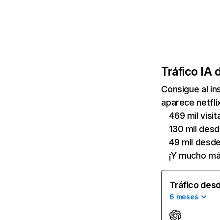
Tráfico IA 
Consigue al i
aparece netfli
469 mil visi
130 mil des
49 mil desd
¡Y mucho má
Tráfico desd
6 meses