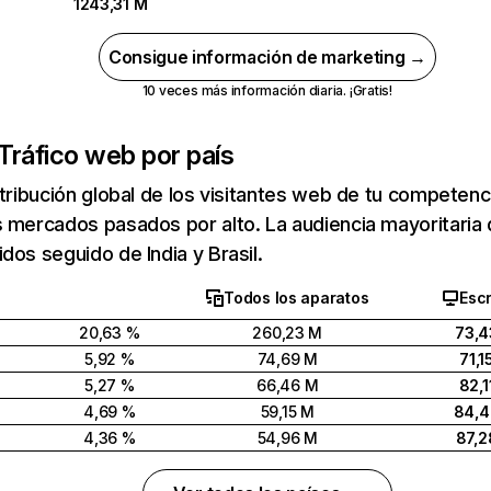
1243,31 M
Consigue información de marketing →
10 veces más información diaria. ¡Gratis!
Tráfico web por país
stribución global de los visitantes web de tu competen
 mercados pasados por alto. La audiencia mayoritaria 
dos seguido de India y Brasil.
Todos los aparatos
Escr
20,63 %
260,23 M
73,4
5,92 %
74,69 M
71,1
5,27 %
66,46 M
82,1
4,69 %
59,15 M
84,
4,36 %
54,96 M
87,2