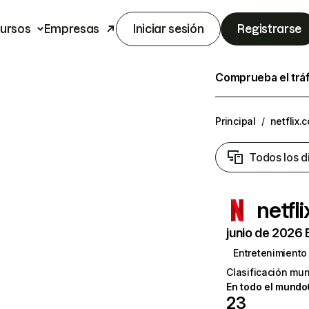
ursos
Empresas
Iniciar sesión
Registrarse
Comprueba el trá
Principal
/
netflix.
Todos los d
netfl
junio de 2026 
Entretenimiento
Clasificación mun
En todo el mundo
23