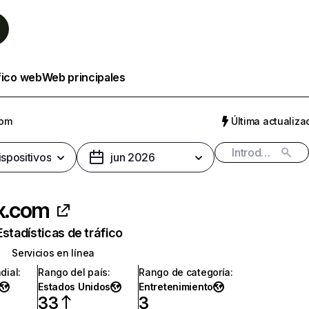
fico web
Web principales
com
Última actualizac
ispositivos
jun 2026
ix.com
Estadísticas de tráfico
Servicios en línea
dial
:
Rango del país
:
Rango de categoría
:
Estados Unidos
Entretenimiento
33
3