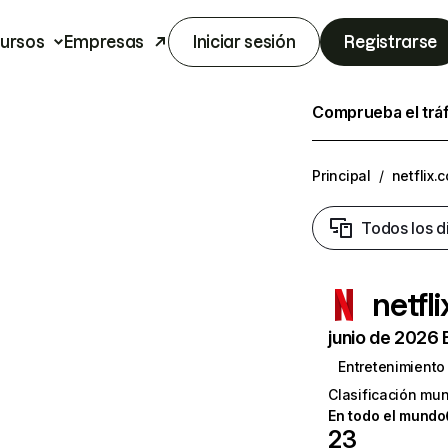
ursos
Empresas
Iniciar sesión
Registrarse
Comprueba el trá
Principal
/
netflix.
Todos los d
netfl
junio de 2026 
Entretenimiento
Clasificación mun
En todo el mundo
23