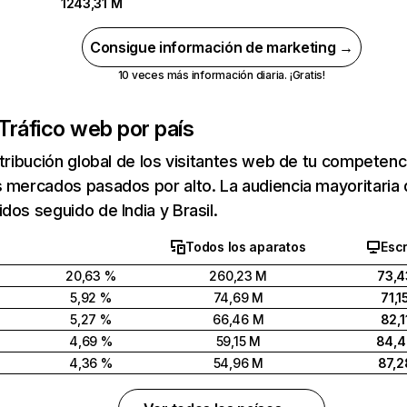
1243,31 M
Consigue información de marketing →
10 veces más información diaria. ¡Gratis!
Tráfico web por país
stribución global de los visitantes web de tu competen
 mercados pasados por alto. La audiencia mayoritaria 
dos seguido de India y Brasil.
Todos los aparatos
Escr
20,63 %
260,23 M
73,4
5,92 %
74,69 M
71,1
5,27 %
66,46 M
82,1
4,69 %
59,15 M
84,
4,36 %
54,96 M
87,2