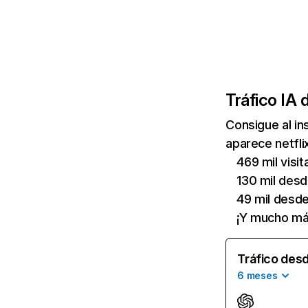
Tráfico IA 
Consigue al i
aparece netfli
469 mil visi
130 mil des
49 mil desd
¡Y mucho má
Tráfico desd
6 meses