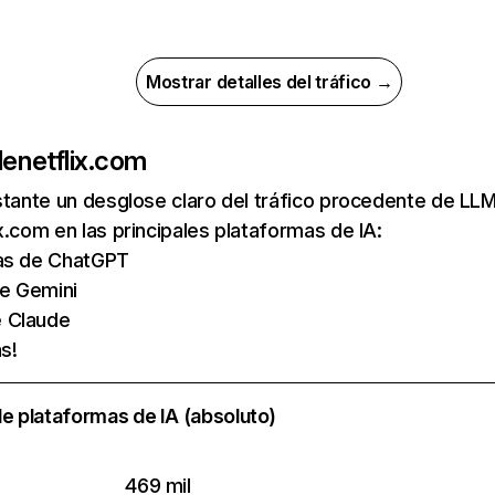
Mostrar detalles del tráfico →
de
netflix.com
nstante un desglose claro del tráfico procedente de 
x.com en las principales plataformas de IA:
tas de ChatGPT
de Gemini
e Claude
s!
e plataformas de IA (absoluto)
469 mil