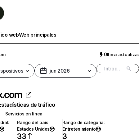
fico web
Web principales
com
Última actualizac
ispositivos
jun 2026
ix.com
Estadísticas de tráfico
Servicios en línea
dial
:
Rango del país
:
Rango de categoría
:
Estados Unidos
Entretenimiento
33
3