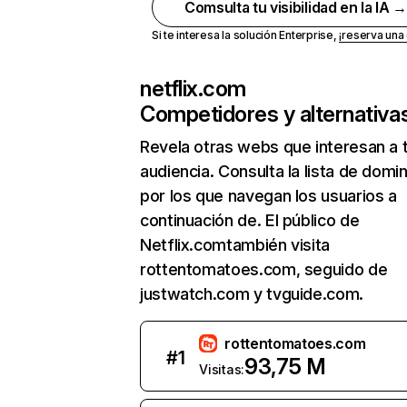
Comsulta tu visibilidad en la IA 
Si te interesa la solución Enterprise,
¡reserva un
netflix.com
Competidores y alternativa
Revela otras webs que interesan a 
audiencia. Consulta la lista de domi
por los que navegan los usuarios a
continuación de. El público de
Netflix.comtambién visita
rottentomatoes.com, seguido de
justwatch.com y tvguide.com.
rottentomatoes.com
#
1
93,75 M
Visitas: