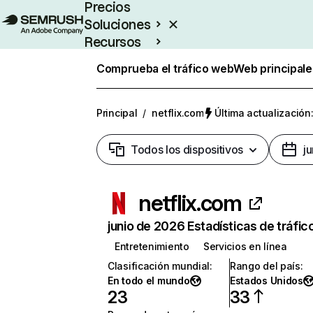
Precios
Soluciones
Recursos
Empresas
Comprueba el tráfico web
Web principale
Principal
/
netflix.com
Última actualización:
Todos los dispositivos
j
netflix.com
junio de 2026 Estadísticas de tráfic
Entretenimiento
Servicios en línea
Clasificación mundial
:
Rango del país
:
En todo el mundo
Estados Unidos
23
33