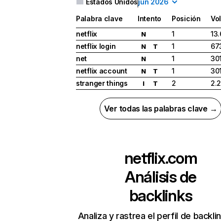
Estados Unidos
jun 2026
Palabra clave
Intento
Posición
Vo
netflix
1
13
N
netflix login
1
67
N
T
net
1
30
N
netflix account
1
30
N
T
stranger things
2
2.
I
T
Ver todas las palabras clave →
netflix.com
Análisis de
backlinks
Analiza y rastrea el perfil de backli