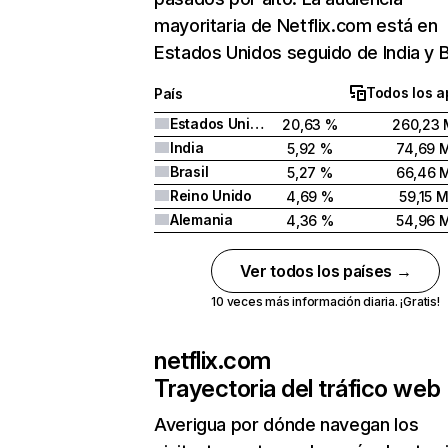
mayoritaria de Netflix.com está en
Estados Unidos seguido de India y Br
Todos los a
País
Estados Unidos
20,63 %
260,23 
India
5,92 %
74,69 
Brasil
5,27 %
66,46 
Reino Unido
4,69 %
59,15 
Alemania
4,36 %
54,96 
Ver todos los países →
10 veces más información diaria. ¡Gratis!
netflix.com
Trayectoria del tráfico web
Averigua por dónde navegan los