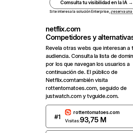
Comsulta tu visibilidad en la IA 
Si te interesa la solución Enterprise,
¡reserva un
netflix.com
Competidores y alternativa
Revela otras webs que interesan a 
audiencia. Consulta la lista de domi
por los que navegan los usuarios a
continuación de. El público de
Netflix.comtambién visita
rottentomatoes.com, seguido de
justwatch.com y tvguide.com.
rottentomatoes.com
#
1
93,75 M
Visitas: