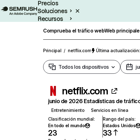
Precios
Soluciones
Recursos
Empresas
Comprueba el tráfico web
Web principale
Principal
/
netflix.com
Última actualización:
Todos los dispositivos
j
netflix.com
junio de 2026 Estadísticas de tráfic
Entretenimiento
Servicios en línea
Clasificación mundial
:
Rango del país
:
En todo el mundo
Estados Unidos
23
33