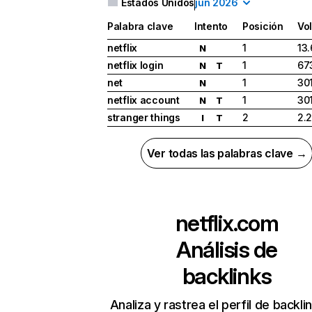
Estados Unidos
jun 2026
Palabra clave
Intento
Posición
Vo
netflix
1
13
N
netflix login
1
67
N
T
net
1
30
N
netflix account
1
30
N
T
stranger things
2
2.
I
T
Ver todas las palabras clave →
netflix.com
Análisis de
backlinks
Analiza y rastrea el perfil de backli