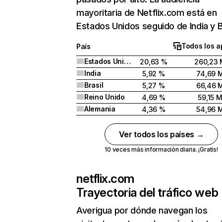
mayoritaria de Netflix.com está en
Estados Unidos seguido de India y Br
Todos los a
País
Estados Unidos
20,63 %
260,23 
India
5,92 %
74,69 
Brasil
5,27 %
66,46 
Reino Unido
4,69 %
59,15 
Alemania
4,36 %
54,96 
Ver todos los países →
10 veces más información diaria. ¡Gratis!
netflix.com
Trayectoria del tráfico web
Averigua por dónde navegan los