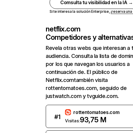
Comsulta tu visibilidad en la IA 
Si te interesa la solución Enterprise,
¡reserva un
netflix.com
Competidores y alternativa
Revela otras webs que interesan a 
audiencia. Consulta la lista de domi
por los que navegan los usuarios a
continuación de. El público de
Netflix.comtambién visita
rottentomatoes.com, seguido de
justwatch.com y tvguide.com.
rottentomatoes.com
#
1
93,75 M
Visitas: