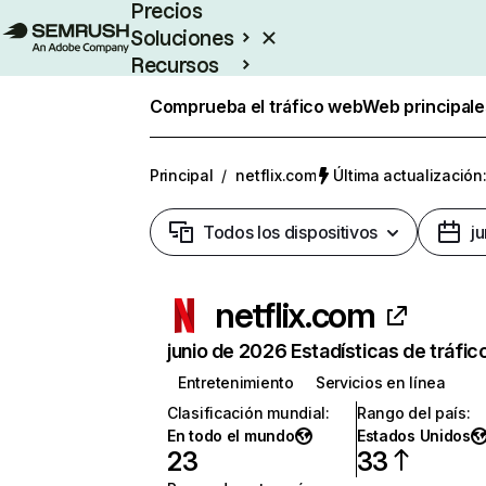
Precios
Soluciones
Recursos
Empresas
Comprueba el tráfico web
Web principale
Principal
/
netflix.com
Última actualización:
Todos los dispositivos
j
netflix.com
junio de 2026 Estadísticas de tráfic
Entretenimiento
Servicios en línea
Clasificación mundial
:
Rango del país
:
En todo el mundo
Estados Unidos
23
33