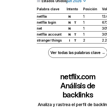
Estados Unidos
jun 2026
Palabra clave
Intento
Posición
Vo
netflix
1
13
N
netflix login
1
67
N
T
net
1
30
N
netflix account
1
30
N
T
stranger things
2
2.
I
T
Ver todas las palabras clave →
netflix.com
Análisis de
backlinks
Analiza y rastrea el perfil de backli