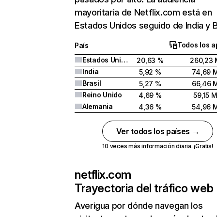
mayoritaria de Netflix.com está en
Estados Unidos seguido de India y Br
Todos los a
País
Estados Unidos
20,63 %
260,23 
India
5,92 %
74,69 
Brasil
5,27 %
66,46 
Reino Unido
4,69 %
59,15 
Alemania
4,36 %
54,96 
Ver todos los países →
10 veces más información diaria. ¡Gratis!
netflix.com
Trayectoria del tráfico web
Averigua por dónde navegan los