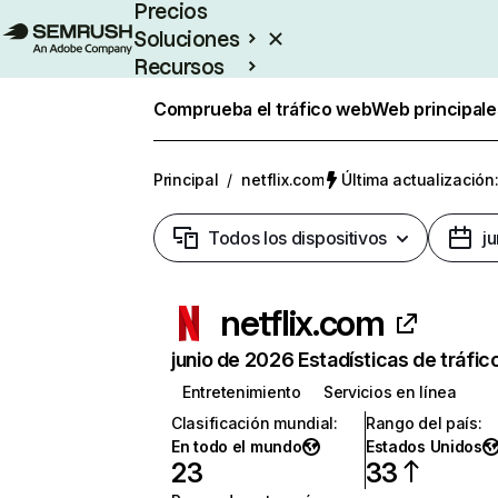
Precios
Soluciones
Recursos
Empresas
Comprueba el tráfico web
Web principale
Principal
/
netflix.com
Última actualización:
Todos los dispositivos
j
netflix.com
junio de 2026 Estadísticas de tráfic
Entretenimiento
Servicios en línea
Clasificación mundial
:
Rango del país
:
En todo el mundo
Estados Unidos
23
33