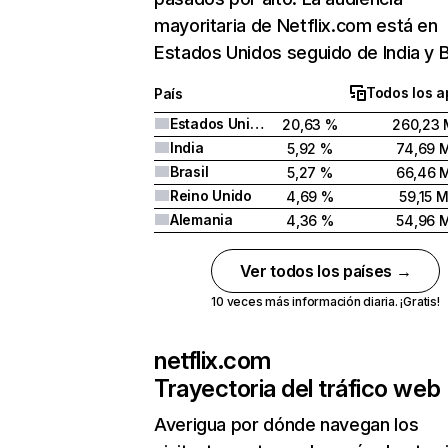
mayoritaria de Netflix.com está en
Estados Unidos seguido de India y Br
Todos los a
País
Estados Unidos
20,63 %
260,23 
India
5,92 %
74,69 
Brasil
5,27 %
66,46 
Reino Unido
4,69 %
59,15 
Alemania
4,36 %
54,96 
Ver todos los países →
10 veces más información diaria. ¡Gratis!
netflix.com
Trayectoria del tráfico web
Averigua por dónde navegan los