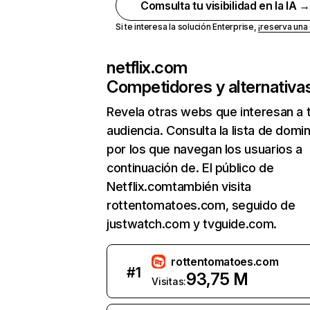
Comsulta tu visibilidad en la IA 
Si te interesa la solución Enterprise,
¡reserva un
netflix.com
Competidores y alternativa
Revela otras webs que interesan a 
audiencia. Consulta la lista de domi
por los que navegan los usuarios a
continuación de. El público de
Netflix.comtambién visita
rottentomatoes.com, seguido de
justwatch.com y tvguide.com.
rottentomatoes.com
#
1
93,75 M
Visitas: