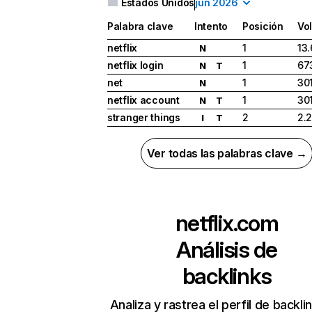
Estados Unidos
jun 2026
Palabra clave
Intento
Posición
Vo
netflix
1
13
N
netflix login
1
67
N
T
net
1
30
N
netflix account
1
30
N
T
stranger things
2
2.
I
T
Ver todas las palabras clave →
netflix.com
Análisis de
backlinks
Analiza y rastrea el perfil de backli