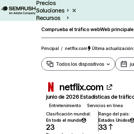
Precios
Soluciones
Recursos
Empresas
Comprueba el tráfico web
Web principale
Principal
/
netflix.com
Última actualización:
Todos los dispositivos
j
netflix.com
junio de 2026 Estadísticas de tráfic
Entretenimiento
Servicios en línea
Clasificación mundial
:
Rango del país
:
En todo el mundo
Estados Unidos
23
33