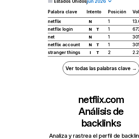
Estados Unidos
jun 2026
Palabra clave
Intento
Posición
Vo
netflix
1
13
N
netflix login
1
67
N
T
net
1
30
N
netflix account
1
30
N
T
stranger things
2
2.
I
T
Ver todas las palabras clave →
netflix.com
Análisis de
backlinks
Analiza y rastrea el perfil de backli