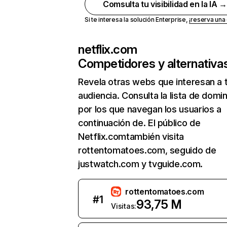
Comsulta tu visibilidad en la IA 
Si te interesa la solución Enterprise,
¡reserva un
netflix.com
Competidores y alternativa
Revela otras webs que interesan a 
audiencia. Consulta la lista de domi
por los que navegan los usuarios a
continuación de. El público de
Netflix.comtambién visita
rottentomatoes.com, seguido de
justwatch.com y tvguide.com.
rottentomatoes.com
#
1
93,75 M
Visitas: