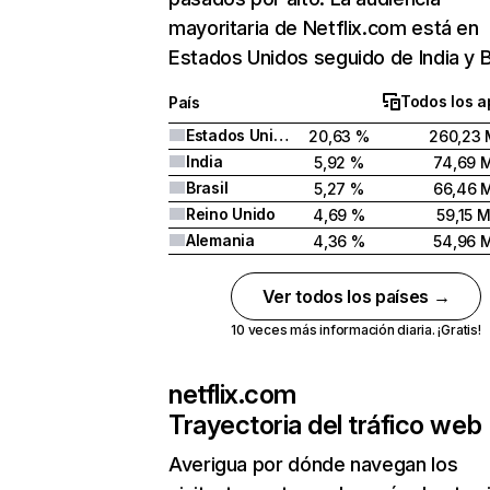
mayoritaria de Netflix.com está en
Estados Unidos seguido de India y Br
Todos los a
País
Estados Unidos
20,63 %
260,23 
India
5,92 %
74,69 
Brasil
5,27 %
66,46 
Reino Unido
4,69 %
59,15 
Alemania
4,36 %
54,96 
Ver todos los países →
10 veces más información diaria. ¡Gratis!
netflix.com
Trayectoria del tráfico web
Averigua por dónde navegan los