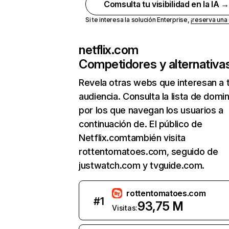
Comsulta tu visibilidad en la IA 
Si te interesa la solución Enterprise,
¡reserva un
netflix.com
Competidores y alternativa
Revela otras webs que interesan a 
audiencia. Consulta la lista de domi
por los que navegan los usuarios a
continuación de. El público de
Netflix.comtambién visita
rottentomatoes.com, seguido de
justwatch.com y tvguide.com.
rottentomatoes.com
#
1
93,75 M
Visitas: