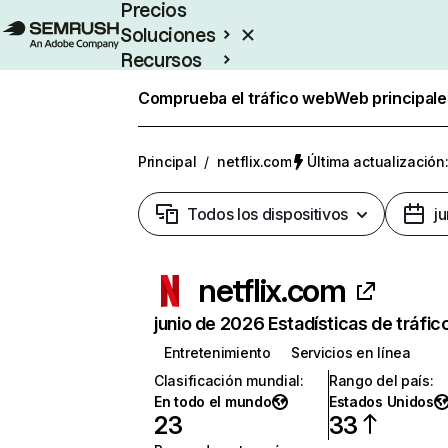
Precios
Soluciones
Recursos
Empresas
Comprueba el tráfico web
Web principale
Principal
/
netflix.com
Última actualización:
Todos los dispositivos
j
netflix.com
junio de 2026 Estadísticas de tráfic
Entretenimiento
Servicios en línea
Clasificación mundial
:
Rango del país
:
En todo el mundo
Estados Unidos
23
33