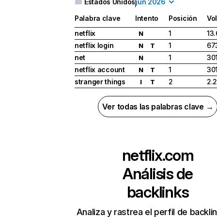
Estados Unidos
jun 2026
Palabra clave
Intento
Posición
Vo
netflix
1
13
N
netflix login
1
67
N
T
net
1
30
N
netflix account
1
30
N
T
stranger things
2
2.
I
T
Ver todas las palabras clave →
netflix.com
Análisis de
backlinks
Analiza y rastrea el perfil de backli