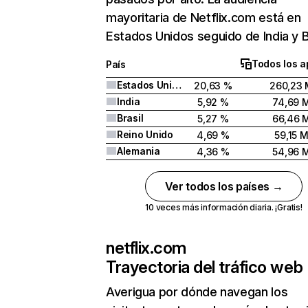
mayoritaria de Netflix.com está en
Estados Unidos seguido de India y Br
Todos los a
País
Estados Unidos
20,63 %
260,23 
India
5,92 %
74,69 
Brasil
5,27 %
66,46 
Reino Unido
4,69 %
59,15 
Alemania
4,36 %
54,96 
Ver todos los países →
10 veces más información diaria. ¡Gratis!
netflix.com
Trayectoria del tráfico web
Averigua por dónde navegan los