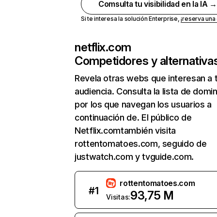
Comsulta tu visibilidad en la IA 
Si te interesa la solución Enterprise,
¡reserva un
netflix.com
Competidores y alternativa
Revela otras webs que interesan a 
audiencia. Consulta la lista de domi
por los que navegan los usuarios a
continuación de. El público de
Netflix.comtambién visita
rottentomatoes.com, seguido de
justwatch.com y tvguide.com.
rottentomatoes.com
#
1
93,75 M
Visitas: