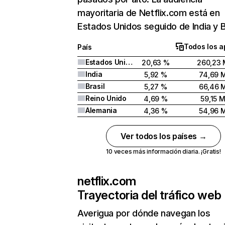
mayoritaria de Netflix.com está en
Estados Unidos seguido de India y Br
Todos los a
País
Estados Unidos
20,63 %
260,23 
India
5,92 %
74,69 
Brasil
5,27 %
66,46 
Reino Unido
4,69 %
59,15 
Alemania
4,36 %
54,96 
Ver todos los países →
10 veces más información diaria. ¡Gratis!
netflix.com
Trayectoria del tráfico web
Averigua por dónde navegan los