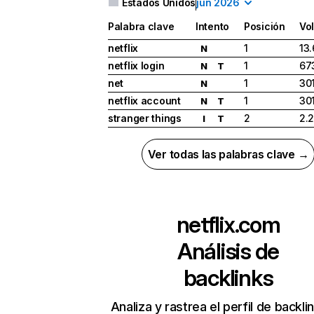
Estados Unidos
jun 2026
Palabra clave
Intento
Posición
Vo
netflix
1
13
N
netflix login
1
67
N
T
net
1
30
N
netflix account
1
30
N
T
stranger things
2
2.
I
T
Ver todas las palabras clave →
netflix.com
Análisis de
backlinks
Analiza y rastrea el perfil de backli