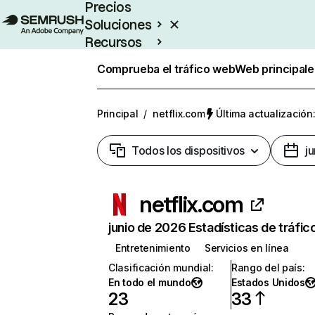
Precios
Soluciones
Recursos
Empresas
Comprueba el tráfico web
Web principale
Principal
/
netflix.com
Última actualización:
Todos los dispositivos
j
netflix.com
junio de 2026 Estadísticas de tráfic
Entretenimiento
Servicios en línea
Clasificación mundial
:
Rango del país
:
En todo el mundo
Estados Unidos
23
33