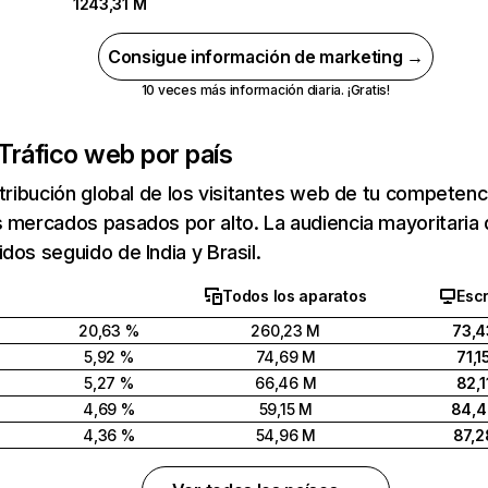
1243,31 M
Consigue información de marketing →
10 veces más información diaria. ¡Gratis!
Tráfico web por país
stribución global de los visitantes web de tu competen
 mercados pasados por alto. La audiencia mayoritaria 
dos seguido de India y Brasil.
Todos los aparatos
Escr
20,63 %
260,23 M
73,4
5,92 %
74,69 M
71,1
5,27 %
66,46 M
82,1
4,69 %
59,15 M
84,
4,36 %
54,96 M
87,2