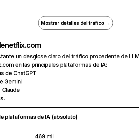
Mostrar detalles del tráfico →
de
netflix.com
nstante un desglose claro del tráfico procedente de 
x.com en las principales plataformas de IA:
tas de ChatGPT
de Gemini
e Claude
s!
e plataformas de IA (absoluto)
469 mil