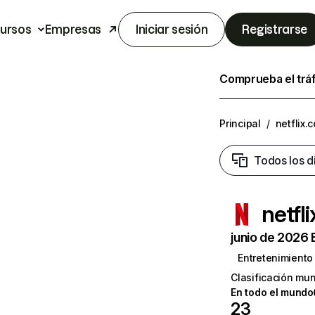
ursos
Empresas
Iniciar sesión
Registrarse
Comprueba el trá
Principal
/
netflix.
Todos los d
netfl
junio de 2026 
Entretenimiento
Clasificación mun
En todo el mundo
23