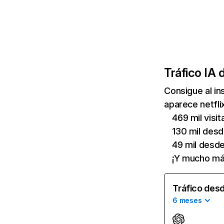
Tráfico IA 
Consigue al i
aparece netfli
469 mil visi
130 mil des
49 mil desd
¡Y mucho má
Tráfico desd
6 meses