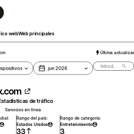
fico web
Web principales
com
Última actualizac
ispositivos
jun 2026
ix.com
Estadísticas de tráfico
Servicios en línea
dial
:
Rango del país
:
Rango de categoría
:
Estados Unidos
Entretenimiento
33
3