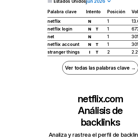
Estados Unidos
jun 2026
Palabra clave
Intento
Posición
Vo
netflix
1
13
N
netflix login
1
67
N
T
net
1
30
N
netflix account
1
30
N
T
stranger things
2
2.
I
T
Ver todas las palabras clave →
netflix.com
Análisis de
backlinks
Analiza y rastrea el perfil de backli