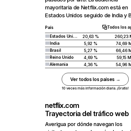
mayoritaria de Netflix.com está en
Estados Unidos seguido de India y Br
Todos los a
País
Estados Unidos
20,63 %
260,23 
India
5,92 %
74,69 
Brasil
5,27 %
66,46 
Reino Unido
4,69 %
59,15 
Alemania
4,36 %
54,96 
Ver todos los países →
10 veces más información diaria. ¡Gratis!
netflix.com
Trayectoria del tráfico web
Averigua por dónde navegan los