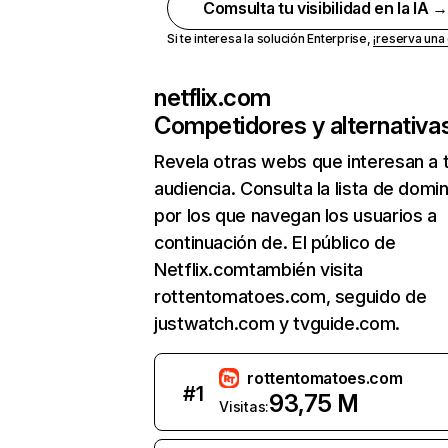
Comsulta tu visibilidad en la IA 
Si te interesa la solución Enterprise,
¡reserva un
netflix.com
Competidores y alternativa
Revela otras webs que interesan a 
audiencia. Consulta la lista de domi
por los que navegan los usuarios a
continuación de. El público de
Netflix.comtambién visita
rottentomatoes.com, seguido de
justwatch.com y tvguide.com.
rottentomatoes.com
#
1
93,75 M
Visitas: