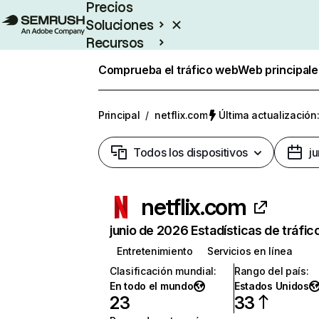
Precios
Soluciones
Recursos
Empresas
Comprueba el tráfico web
Web principale
Principal
/
netflix.com
Última actualización:
Todos los dispositivos
j
netflix.com
junio de 2026 Estadísticas de tráfic
Entretenimiento
Servicios en línea
Clasificación mundial
:
Rango del país
:
En todo el mundo
Estados Unidos
23
33