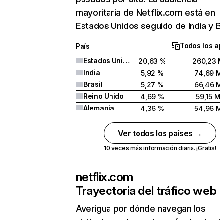
mayoritaria de Netflix.com está en
Estados Unidos seguido de India y Br
Todos los a
País
Estados Unidos
20,63 %
260,23 
India
5,92 %
74,69 
Brasil
5,27 %
66,46 
Reino Unido
4,69 %
59,15 
Alemania
4,36 %
54,96 
Ver todos los países →
10 veces más información diaria. ¡Gratis!
netflix.com
Trayectoria del tráfico web
Averigua por dónde navegan los