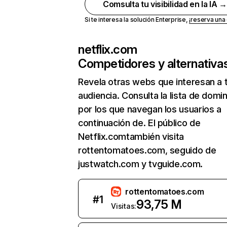
Comsulta tu visibilidad en la IA 
Si te interesa la solución Enterprise,
¡reserva un
netflix.com
Competidores y alternativa
Revela otras webs que interesan a 
audiencia. Consulta la lista de domi
por los que navegan los usuarios a
continuación de. El público de
Netflix.comtambién visita
rottentomatoes.com, seguido de
justwatch.com y tvguide.com.
rottentomatoes.com
#
1
93,75 M
Visitas: