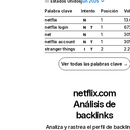
Estados Unidos
jun 2026
Palabra clave
Intento
Posición
Vo
netflix
1
13
N
netflix login
1
67
N
T
net
1
30
N
netflix account
1
30
N
T
stranger things
2
2.
I
T
Ver todas las palabras clave →
netflix.com
Análisis de
backlinks
Analiza y rastrea el perfil de backli