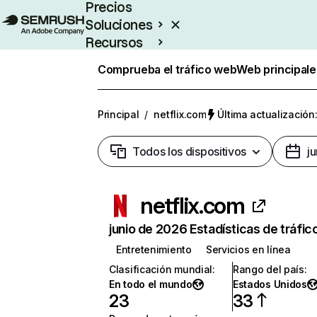
Precios
Soluciones
Recursos
Empresas
Comprueba el tráfico web
Web principale
Principal
/
netflix.com
Última actualización:
Todos los dispositivos
j
netflix.com
junio de 2026 Estadísticas de tráfic
Entretenimiento
Servicios en línea
Clasificación mundial
:
Rango del país
:
En todo el mundo
Estados Unidos
23
33