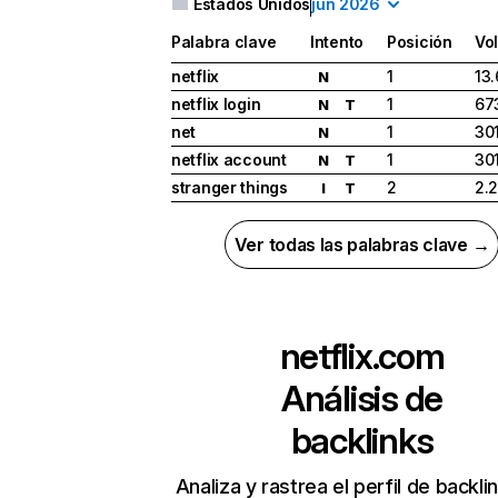
Estados Unidos
jun 2026
Palabra clave
Intento
Posición
Vo
netflix
1
13
N
netflix login
1
67
N
T
net
1
30
N
netflix account
1
30
N
T
stranger things
2
2.
I
T
Ver todas las palabras clave →
netflix.com
Análisis de
backlinks
Analiza y rastrea el perfil de backli