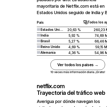
mayoritaria de Netflix.com está en
Estados Unidos seguido de India y Br
Todos los a
País
Estados Unidos
20,63 %
260,23 
India
5,92 %
74,69 
Brasil
5,27 %
66,46 
Reino Unido
4,69 %
59,15 
Alemania
4,36 %
54,96 
Ver todos los países →
10 veces más información diaria. ¡Gratis!
netflix.com
Trayectoria del tráfico web
Averigua por dónde navegan los