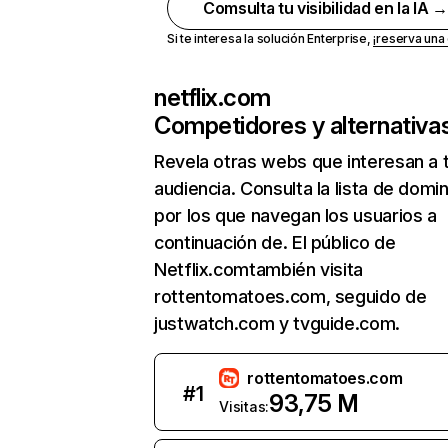
Comsulta tu visibilidad en la IA 
Si te interesa la solución Enterprise,
¡reserva un
netflix.com
Competidores y alternativa
Revela otras webs que interesan a 
audiencia. Consulta la lista de domi
por los que navegan los usuarios a
continuación de. El público de
Netflix.comtambién visita
rottentomatoes.com, seguido de
justwatch.com y tvguide.com.
rottentomatoes.com
#
1
93,75 M
Visitas: