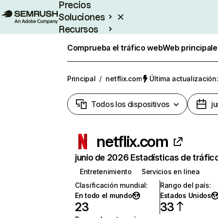
Precios
Soluciones
Recursos
Empresas
Comprueba el tráfico web
Web principale
Principal
/
netflix.com
Última actualización:
Todos los dispositivos
j
netflix.com
junio de 2026 Estadísticas de tráfic
Entretenimiento
Servicios en línea
Clasificación mundial
:
Rango del país
:
En todo el mundo
Estados Unidos
23
33