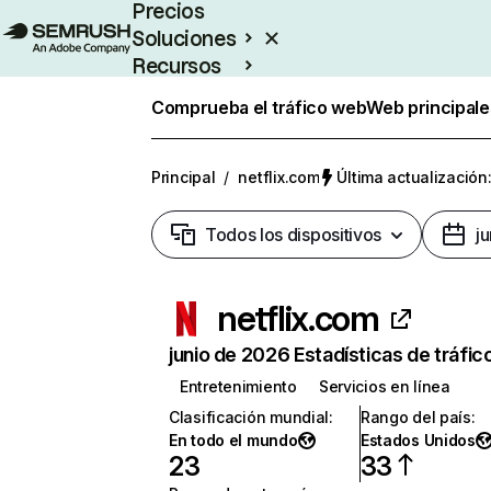
Precios
Soluciones
Recursos
Empresas
Comprueba el tráfico web
Web principale
Principal
/
netflix.com
Última actualización:
Todos los dispositivos
j
netflix.com
junio de 2026 Estadísticas de tráfic
Entretenimiento
Servicios en línea
Clasificación mundial
:
Rango del país
:
En todo el mundo
Estados Unidos
23
33