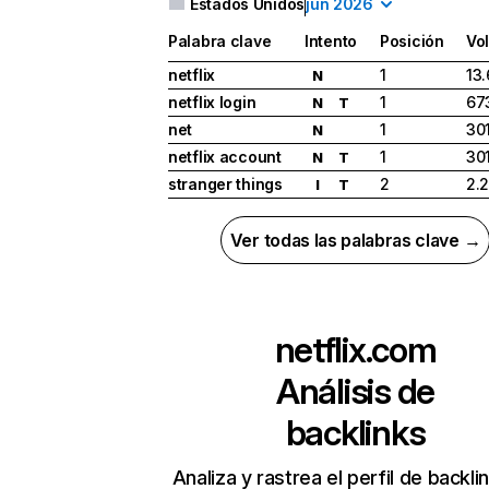
Estados Unidos
jun 2026
Palabra clave
Intento
Posición
Vo
netflix
1
13
N
netflix login
1
67
N
T
net
1
30
N
netflix account
1
30
N
T
stranger things
2
2.
I
T
Ver todas las palabras clave →
netflix.com
Análisis de
backlinks
Analiza y rastrea el perfil de backli