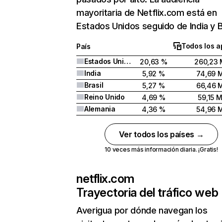
mayoritaria de Netflix.com está en
Estados Unidos seguido de India y Br
Todos los a
País
Estados Unidos
20,63 %
260,23 
India
5,92 %
74,69 
Brasil
5,27 %
66,46 
Reino Unido
4,69 %
59,15 
Alemania
4,36 %
54,96 
Ver todos los países →
10 veces más información diaria. ¡Gratis!
netflix.com
Trayectoria del tráfico web
Averigua por dónde navegan los