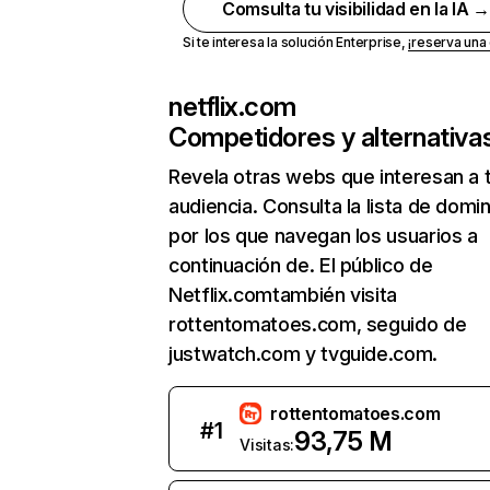
Comsulta tu visibilidad en la IA 
Si te interesa la solución Enterprise,
¡reserva un
netflix.com
Competidores y alternativa
Revela otras webs que interesan a 
audiencia. Consulta la lista de domi
por los que navegan los usuarios a
continuación de. El público de
Netflix.comtambién visita
rottentomatoes.com, seguido de
justwatch.com y tvguide.com.
rottentomatoes.com
#
1
93,75 M
Visitas: