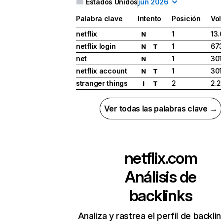
Estados Unidos
jun 2026
Palabra clave
Intento
Posición
Vo
netflix
1
13
N
netflix login
1
67
N
T
net
1
30
N
netflix account
1
30
N
T
stranger things
2
2.
I
T
Ver todas las palabras clave →
netflix.com
Análisis de
backlinks
Analiza y rastrea el perfil de backli