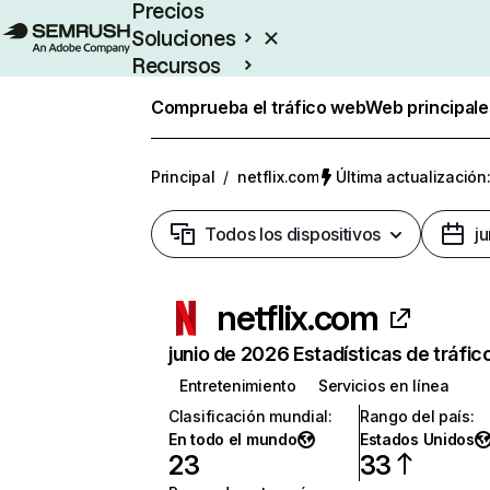
Precios
Soluciones
Recursos
Empresas
Comprueba el tráfico web
Web principale
Principal
/
netflix.com
Última actualización:
Todos los dispositivos
j
netflix.com
junio de 2026 Estadísticas de tráfic
Entretenimiento
Servicios en línea
Clasificación mundial
:
Rango del país
:
En todo el mundo
Estados Unidos
23
33