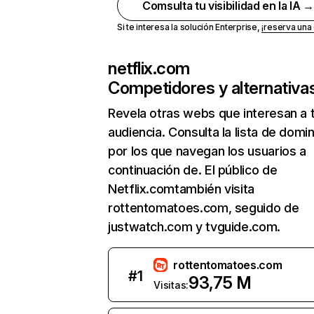
Comsulta tu visibilidad en la IA 
Si te interesa la solución Enterprise,
¡reserva un
netflix.com
Competidores y alternativa
Revela otras webs que interesan a 
audiencia. Consulta la lista de domi
por los que navegan los usuarios a
continuación de. El público de
Netflix.comtambién visita
rottentomatoes.com, seguido de
justwatch.com y tvguide.com.
rottentomatoes.com
#
1
93,75 M
Visitas: