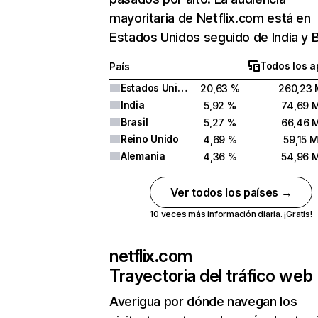
mayoritaria de Netflix.com está en
Estados Unidos seguido de India y Br
Todos los a
País
Estados Unidos
20,63 %
260,23 
India
5,92 %
74,69 
Brasil
5,27 %
66,46 
Reino Unido
4,69 %
59,15 
Alemania
4,36 %
54,96 
Ver todos los países →
10 veces más información diaria. ¡Gratis!
netflix.com
Trayectoria del tráfico web
Averigua por dónde navegan los