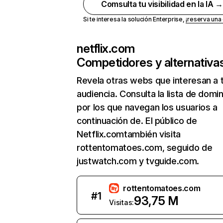
Comsulta tu visibilidad en la IA 
Si te interesa la solución Enterprise,
¡reserva un
netflix.com
Competidores y alternativa
Revela otras webs que interesan a 
audiencia. Consulta la lista de domi
por los que navegan los usuarios a
continuación de. El público de
Netflix.comtambién visita
rottentomatoes.com, seguido de
justwatch.com y tvguide.com.
rottentomatoes.com
#
1
93,75 M
Visitas: