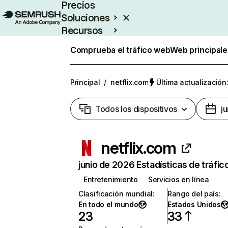
Precios
Soluciones
Recursos
Empresas
Comprueba el tráfico web
Web principale
Principal
/
netflix.com
Última actualización:
Todos los dispositivos
j
netflix.com
junio de 2026 Estadísticas de tráfic
Entretenimiento
Servicios en línea
Clasificación mundial
:
Rango del país
:
En todo el mundo
Estados Unidos
23
33