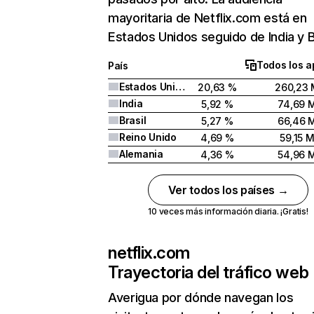
mayoritaria de Netflix.com está en
Estados Unidos seguido de India y Br
Todos los a
País
Estados Unidos
20,63 %
260,23 
India
5,92 %
74,69 
Brasil
5,27 %
66,46 
Reino Unido
4,69 %
59,15 
Alemania
4,36 %
54,96 
Ver todos los países →
10 veces más información diaria. ¡Gratis!
netflix.com
Trayectoria del tráfico web
Averigua por dónde navegan los