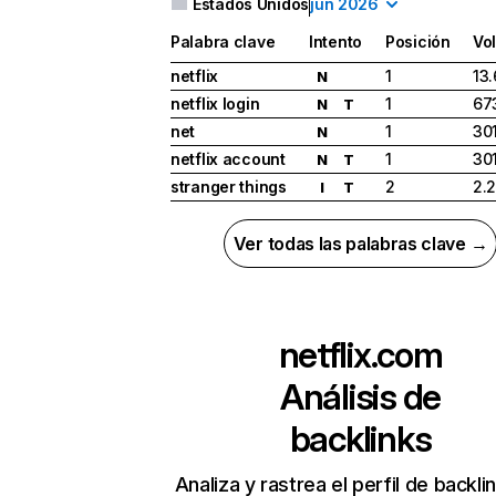
Estados Unidos
jun 2026
Palabra clave
Intento
Posición
Vo
netflix
1
13
N
netflix login
1
67
N
T
net
1
30
N
netflix account
1
30
N
T
stranger things
2
2.
I
T
Ver todas las palabras clave →
netflix.com
Análisis de
backlinks
Analiza y rastrea el perfil de backli