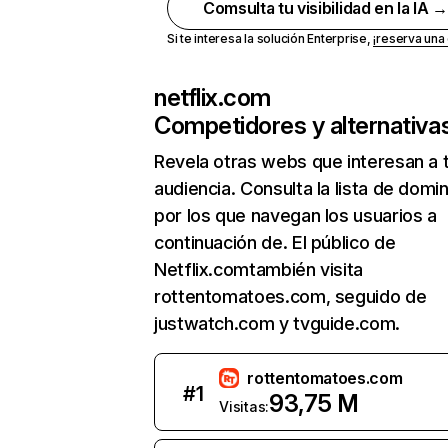
Comsulta tu visibilidad en la IA 
Si te interesa la solución Enterprise,
¡reserva un
netflix.com
Competidores y alternativa
Revela otras webs que interesan a 
audiencia. Consulta la lista de domi
por los que navegan los usuarios a
continuación de. El público de
Netflix.comtambién visita
rottentomatoes.com, seguido de
justwatch.com y tvguide.com.
rottentomatoes.com
#
1
93,75 M
Visitas: