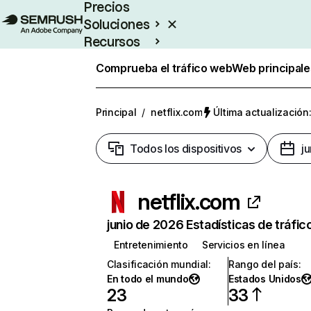
Precios
Soluciones
Recursos
Empresas
Comprueba el tráfico web
Web principale
Principal
/
netflix.com
Última actualización:
Todos los dispositivos
j
netflix.com
junio de 2026 Estadísticas de tráfic
Entretenimiento
Servicios en línea
Clasificación mundial
:
Rango del país
:
En todo el mundo
Estados Unidos
23
33