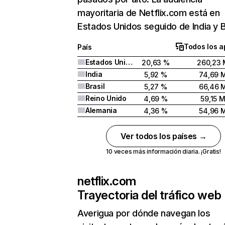
mayoritaria de Netflix.com está en
Estados Unidos seguido de India y Br
Todos los a
País
Estados Unidos
20,63 %
260,23 
India
5,92 %
74,69 
Brasil
5,27 %
66,46 
Reino Unido
4,69 %
59,15 
Alemania
4,36 %
54,96 
Ver todos los países →
10 veces más información diaria. ¡Gratis!
netflix.com
Trayectoria del tráfico web
Averigua por dónde navegan los