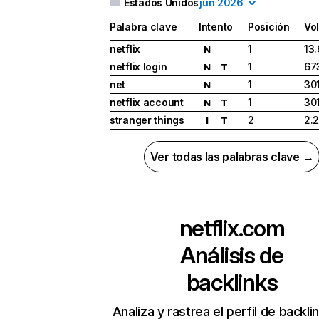
Estados Unidos
jun 2026
Palabra clave
Intento
Posición
Vo
netflix
1
13
N
netflix login
1
67
N
T
net
1
30
N
netflix account
1
30
N
T
stranger things
2
2.
I
T
Ver todas las palabras clave →
netflix.com
Análisis de
backlinks
Analiza y rastrea el perfil de backli