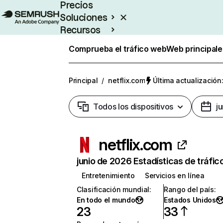
Precios
Soluciones
Recursos
Empresas
Comprueba el tráfico web
Web principale
Principal
/
netflix.com
Última actualización:
Todos los dispositivos
j
netflix.com
junio de 2026 Estadísticas de tráfic
Entretenimiento
Servicios en línea
Clasificación mundial
:
Rango del país
:
En todo el mundo
Estados Unidos
23
33