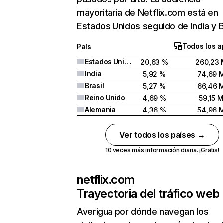
mayoritaria de Netflix.com está en
Estados Unidos seguido de India y Br
Todos los a
País
Estados Unidos
20,63 %
260,23 
India
5,92 %
74,69 
Brasil
5,27 %
66,46 
Reino Unido
4,69 %
59,15 
Alemania
4,36 %
54,96 
Ver todos los países →
10 veces más información diaria. ¡Gratis!
netflix.com
Trayectoria del tráfico web
Averigua por dónde navegan los