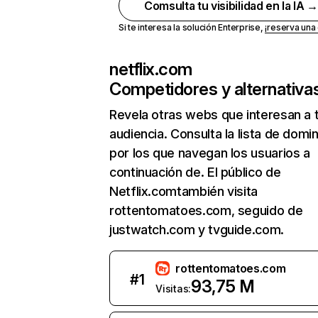
Comsulta tu visibilidad en la IA 
Si te interesa la solución Enterprise,
¡reserva un
netflix.com
Competidores y alternativa
Revela otras webs que interesan a 
audiencia. Consulta la lista de domi
por los que navegan los usuarios a
continuación de. El público de
Netflix.comtambién visita
rottentomatoes.com, seguido de
justwatch.com y tvguide.com.
rottentomatoes.com
#
1
93,75 M
Visitas: