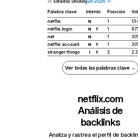
Estados Unidos
jun 2026
Palabra clave
Intento
Posición
Vo
netflix
1
13
N
netflix login
1
67
N
T
net
1
30
N
netflix account
1
30
N
T
stranger things
2
2.
I
T
Ver todas las palabras clave →
netflix.com
Análisis de
backlinks
Analiza y rastrea el perfil de backli