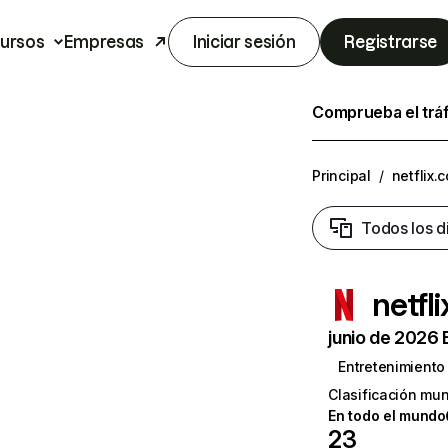
ursos
Empresas
Iniciar sesión
Registrarse
Comprueba el trá
Principal
/
netflix.
Todos los d
netfl
junio de 2026 
Entretenimiento
Clasificación mun
En todo el mundo
23