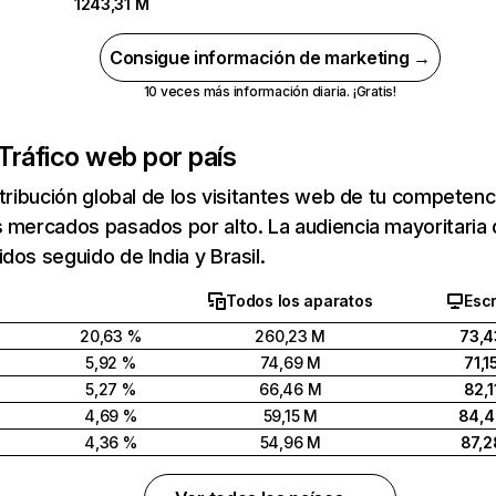
1243,31 M
Consigue información de marketing →
10 veces más información diaria. ¡Gratis!
Tráfico web por país
stribución global de los visitantes web de tu competen
 mercados pasados por alto. La audiencia mayoritaria 
dos seguido de India y Brasil.
Todos los aparatos
Escr
20,63 %
260,23 M
73,4
5,92 %
74,69 M
71,1
5,27 %
66,46 M
82,1
4,69 %
59,15 M
84,
4,36 %
54,96 M
87,2