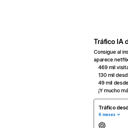
Tráfico IA 
Consigue al i
aparece netfli
469 mil visi
130 mil des
49 mil desd
¡Y mucho má
Tráfico desd
6 meses