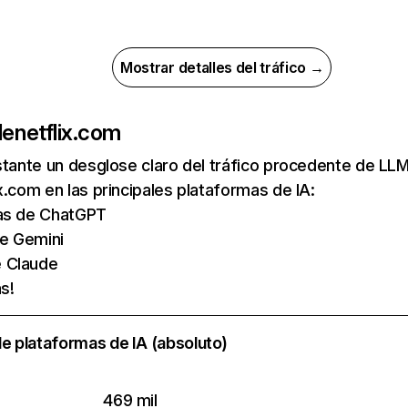
Mostrar detalles del tráfico →
de
netflix.com
nstante un desglose claro del tráfico procedente de 
x.com en las principales plataformas de IA:
tas de ChatGPT
de Gemini
e Claude
s!
e plataformas de IA (absoluto)
469 mil