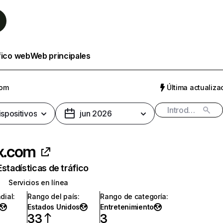
fico web
Web principales
com
Última actualizac
ispositivos
jun 2026
ix.com
Estadísticas de tráfico
Servicios en línea
dial
:
Rango del país
:
Rango de categoría
:
Estados Unidos
Entretenimiento
33
3