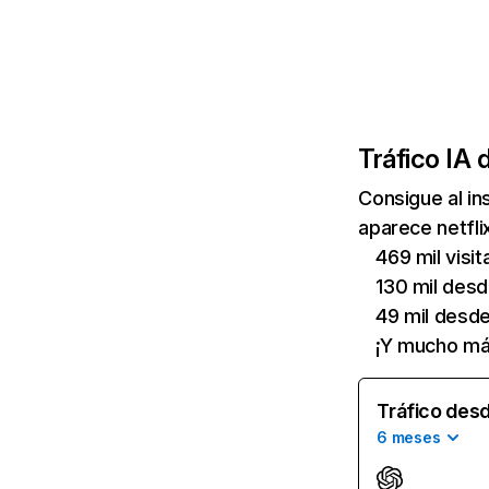
Tráfico IA 
Consigue al i
aparece netfli
469 mil visi
130 mil des
49 mil desd
¡Y mucho má
Tráfico desd
6 meses