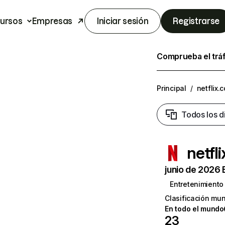
ursos
Empresas
Iniciar sesión
Registrarse
Comprueba el trá
Principal
/
netflix.
Todos los d
netfl
junio de 2026 
Entretenimiento
Clasificación mun
En todo el mundo
23