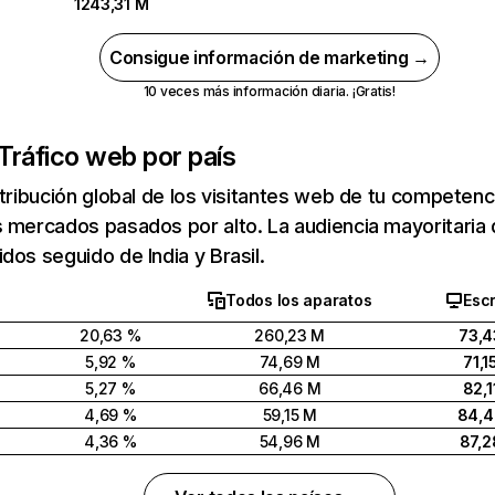
1243,31 M
Consigue información de marketing →
10 veces más información diaria. ¡Gratis!
Tráfico web por país
stribución global de los visitantes web de tu competen
 mercados pasados por alto. La audiencia mayoritaria 
dos seguido de India y Brasil.
Todos los aparatos
Escr
20,63 %
260,23 M
73,4
5,92 %
74,69 M
71,1
5,27 %
66,46 M
82,1
4,69 %
59,15 M
84,
4,36 %
54,96 M
87,2