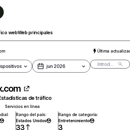
fico web
Web principales
com
Última actualizac
ispositivos
jun 2026
ix.com
Estadísticas de tráfico
Servicios en línea
dial
:
Rango del país
:
Rango de categoría
:
Estados Unidos
Entretenimiento
33
3