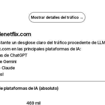
Mostrar detalles del tráfico →
de
netflix.com
nstante un desglose claro del tráfico procedente de 
x.com en las principales plataformas de IA:
tas de ChatGPT
de Gemini
e Claude
s!
e plataformas de IA (absoluto)
469 mil