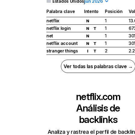
Estados Unidos
jun 2026
Palabra clave
Intento
Posición
Vo
netflix
1
13
N
netflix login
1
67
N
T
net
1
30
N
netflix account
1
30
N
T
stranger things
2
2.
I
T
Ver todas las palabras clave →
netflix.com
Análisis de
backlinks
Analiza y rastrea el perfil de backli