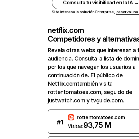
Comsulta tu visibilidad en la IA 
Si te interesa la solución Enterprise,
¡reserva un
netflix.com
Competidores y alternativa
Revela otras webs que interesan a 
audiencia. Consulta la lista de domi
por los que navegan los usuarios a
continuación de. El público de
Netflix.comtambién visita
rottentomatoes.com, seguido de
justwatch.com y tvguide.com.
rottentomatoes.com
#
1
93,75 M
Visitas: