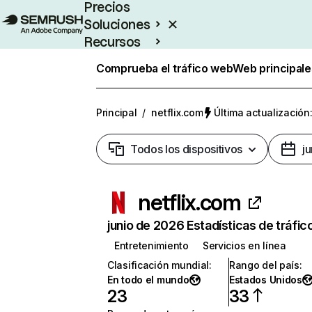
Precios
Soluciones
Recursos
Empresas
Comprueba el tráfico web
Web principale
Principal
/
netflix.com
Última actualización:
Todos los dispositivos
j
netflix.com
junio de 2026 Estadísticas de tráfic
Entretenimiento
Servicios en línea
Clasificación mundial
:
Rango del país
:
En todo el mundo
Estados Unidos
23
33