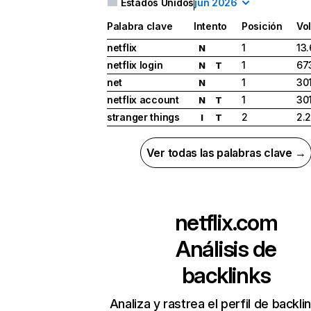
Estados Unidos
jun 2026
Palabra clave
Intento
Posición
Vo
netflix
1
13
N
netflix login
1
67
N
T
net
1
30
N
netflix account
1
30
N
T
stranger things
2
2.
I
T
Ver todas las palabras clave →
netflix.com
Análisis de
backlinks
Analiza y rastrea el perfil de backli