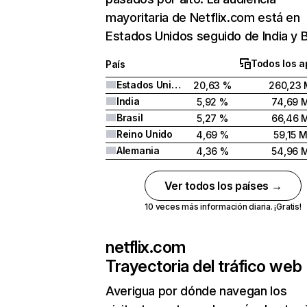
mayoritaria de Netflix.com está en
Estados Unidos seguido de India y Br
Todos los a
País
Estados Unidos
20,63 %
260,23 
India
5,92 %
74,69 
Brasil
5,27 %
66,46 
Reino Unido
4,69 %
59,15 
Alemania
4,36 %
54,96 
Ver todos los países →
10 veces más información diaria. ¡Gratis!
netflix.com
Trayectoria del tráfico web
Averigua por dónde navegan los