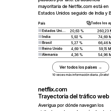
mayoritaria de Netflix.com está en
Estados Unidos seguido de India y Br
Todos los a
País
Estados Unidos
20,63 %
260,23 
India
5,92 %
74,69 
Brasil
5,27 %
66,46 
Reino Unido
4,69 %
59,15 
Alemania
4,36 %
54,96 
Ver todos los países →
10 veces más información diaria. ¡Gratis!
netflix.com
Trayectoria del tráfico web
Averigua por dónde navegan los