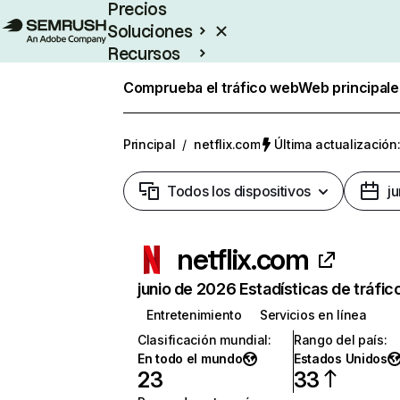
Precios
Soluciones
Recursos
Empresas
Comprueba el tráfico web
Web principale
Principal
/
netflix.com
Última actualización:
Todos los dispositivos
j
netflix.com
junio de 2026 Estadísticas de tráfic
Entretenimiento
Servicios en línea
Clasificación mundial
:
Rango del país
:
En todo el mundo
Estados Unidos
23
33