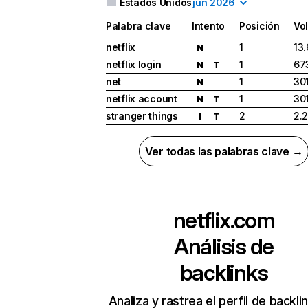
Estados Unidos
jun 2026
Palabra clave
Intento
Posición
Vo
netflix
1
13
N
netflix login
1
67
N
T
net
1
30
N
netflix account
1
30
N
T
stranger things
2
2.
I
T
Ver todas las palabras clave →
netflix.com
Análisis de
backlinks
Analiza y rastrea el perfil de backli