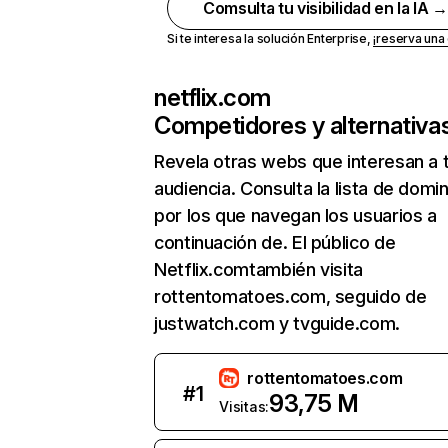
Comsulta tu visibilidad en la IA 
Si te interesa la solución Enterprise,
¡reserva un
netflix.com
Competidores y alternativa
Revela otras webs que interesan a 
audiencia. Consulta la lista de domi
por los que navegan los usuarios a
continuación de. El público de
Netflix.comtambién visita
rottentomatoes.com, seguido de
justwatch.com y tvguide.com.
rottentomatoes.com
#
1
93,75 M
Visitas: